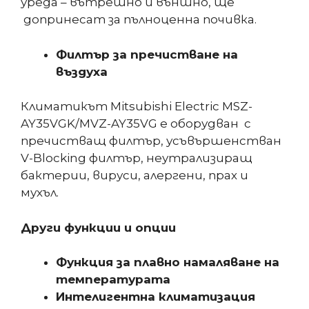
уреда – вътрешно и външно, ще
допринесат за пълноценна почивка.
Филтър за пречистване на
въздуха
Климатикът Mitsubishi Electric MSZ-
AY35VGK/MVZ-AY35VG е оборудван с
пречистващ филтър, усъвършенстван
V-Blocking филтър, неутрализиращ
бактерии, вируси, алергени, прах и
мухъл.
Други функции и опции
Функция за плавно намаляване на
температурата
Интелигентна климатизация