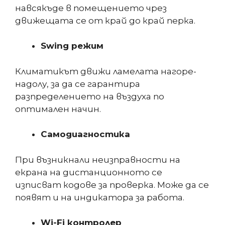
навсякъде в помещението чрез
движещата се от край до край перка.
Swing режим
Климатикът движи ламелата нагоре-
надолу, за да се гарантира
разпределението на въздуха по
оптимален начин.
Самодиагностика
При възникнали неизправности на
екрана на дистанционното се
изписват кодове за проверка. Може да се
появят и на индикатора за работа.
Wi-Fi контролер