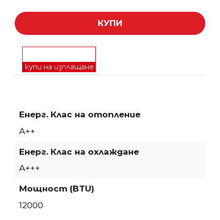
КУПИ
купи на изплащане
Енерг. Клас на отопление
A++
Енерг. Клас на охлаждане
A+++
Мощност (BTU)
12000