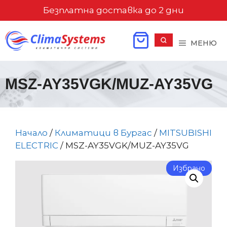
Към
Безплатна доставка до 2 дни
съдържанието
МЕНЮ
MSZ-AY35VGK/MUZ-AY35VG
Начало
/
Климатици в Бургас
/
MITSUBISHI
ELECTRIC
/ MSZ-AY35VGK/MUZ-AY35VG
Избрано