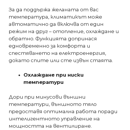
За да поддържа желаната от вас
температура, климатикът може
автоматично да включва от един
режим на друг – отопление, охлаждане и
обратно. Функцията допринася
едновременно за комфорта и
спестяването на електроенергия,
докато спите или сте извън стаята.
Охлаждане при ниски
температури
Дори при минусови външни
температури, външното тяло
предоставя оптимална работа поради
интелигентното управление на
мощността на вентилиране.