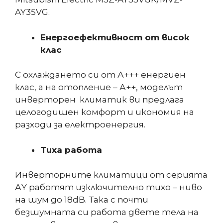
AY35VG.
Енергоефективност от висок
клас
С охлаждането си от А+++ енергиен
клас, а на отопление – А++, моделът
инверторен климатик ви предлага
целогодишен комфорт и икономия на
разходи за електроенергия.
Тиха работа
Инверторните климатици от серията
АY работят изключително тихо – ниво
на шум до 18dB. Така с почти
безшумната си работа двете тела на