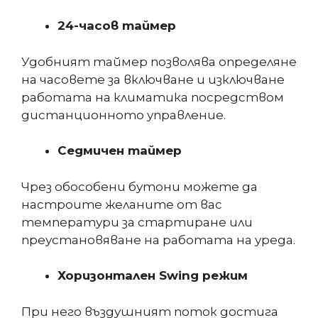
24-часов таймер
Удобният таймер позволява определяне
на часовете за включване и изключване
работата на климатика посредством
дистанционното управление.
Седмичен таймер
Чрез обособени бутони можете да
настроите желаните от вас
температури за стартиране или
преустановяване на работата на уреда.
Хоризонтален Swing режим
При него въздушният поток достига