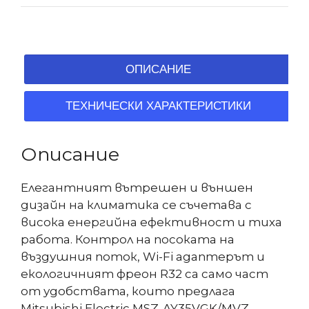
ОПИСАНИЕ
ТЕХНИЧЕСКИ ХАРАКТЕРИСТИКИ
Описание
Елегантният вътрешен и външен
дизайн на климатика се съчетава с
висока енергийна ефективност и тиха
работа. Контрол на посоката на
въздушния поток, Wi-Fi адаптерът и
екологичният фреон R32 са само част
от удобствата, които предлага
Mitsubishi Electric MSZ-AY35VGK/MVZ-