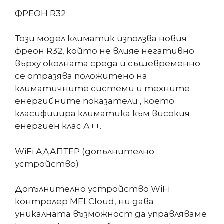
ФРЕОН R32
Този модел климатик използва новия
фреон R32, който не влияе негативно
върху околната среда и същевременно
се отразява положитено на
климатичните системи и техните
енергийните показатели , което
класифицира климатика към високия
енергиен клас А++.
WiFi АДАПТЕР (допълнително
устройство)
Допълнително устройство WiFi
контролер MELCloud, ни дава
уникалната възможност да управляваме