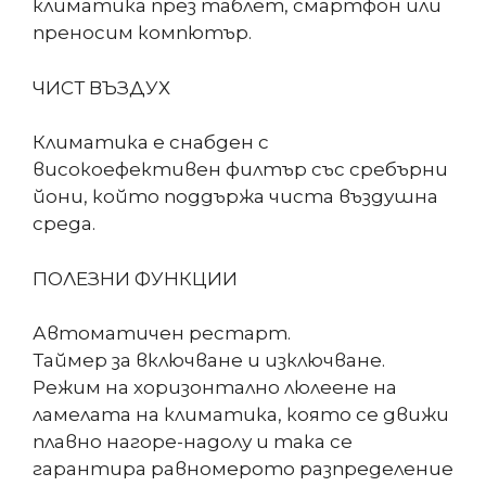
климатика през таблет, смартфон или
преносим компютър.
ЧИСТ ВЪЗДУХ
Климатика е снабден с
високоефективен филтър със сребърни
йони, който поддържа чиста въздушна
среда.
ПОЛЕЗНИ ФУНКЦИИ
Автоматичен рестарт.
Таймер за включване и изключване.
Режим на хоризонтално люлеене на
ламелата на климатика, която се движи
плавно нагоре-надолу и така се
гарантира равномерото разпределение