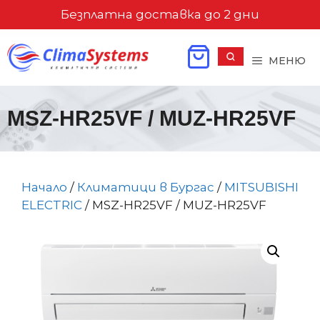
Към
Безплатна доставка до 2 дни
съдържанието
МЕНЮ
MSZ-HR25VF / MUZ-HR25VF
Начало
/
Климатици в Бургас
/
MITSUBISHI
ELECTRIC
/ MSZ-HR25VF / MUZ-HR25VF