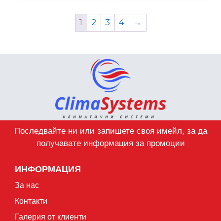
1
2
3
4
→
Последвайте ни или запишете своя имейл, за да
получавате информация за промоции
ИНФОРМАЦИЯ
За нас
Контакти
Галерия от клиенти