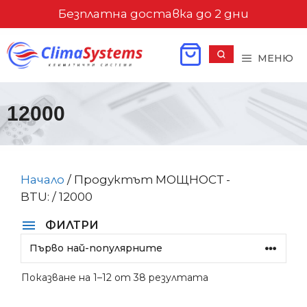
Към
Безплатна доставка до 2 дни
съдържанието
МЕНЮ
12000
Начало
/ Продуктът МОЩНОСТ -
BTU: / 12000
ФИЛТРИ
Sorted
Показване на 1–12 от 38 резултата
by
popularity