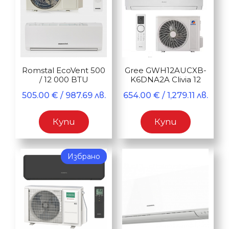
Romstal EcoVent 500
Gree GWH12AUCXB-
/ 12 000 BTU
K6DNA2A Clivia 12
505.00
€
/ 987.69 лв.
654.00
€
/ 1,279.11 лв.
Купи
Купи
Избрано