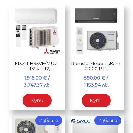
MSZ-FH35VE/MUZ-
Romstal Черен цвят,
FH35VEH2,
12 000 BTU
ZUBADAN
1,916.00
€
/
590.00
€
/
3,747.37 лв.
1,153.94 лв.
Купи
Купи
Избрано
Избрано