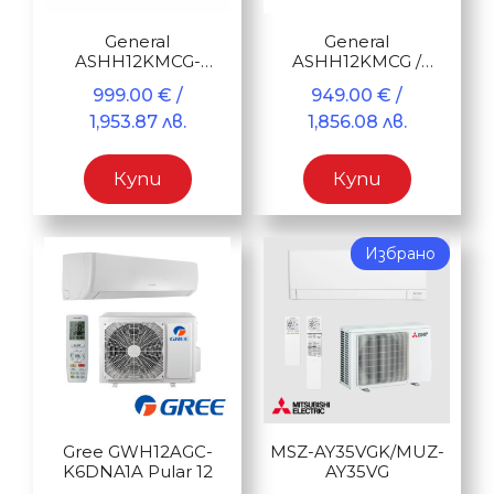
General
General
ASHH12KMCG-
ASHH12KMCG /
B/AOHH12KMCG
AOHH12KMCG
999.00
€
/
949.00
€
/
1,953.87 лв.
1,856.08 лв.
Купи
Купи
Избрано
Gree GWH12AGC-
MSZ-AY35VGK/MUZ-
K6DNA1A Pular 12
AY35VG