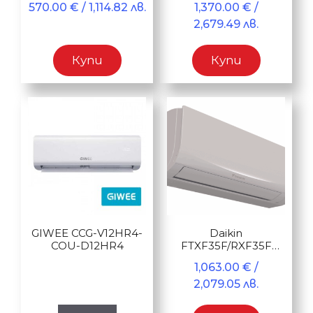
570.00
€
/ 1,114.82 лв.
1,370.00
€
/
2,679.49 лв.
Купи
Купи
GIWEE CCG-V12HR4-
Daikin
COU-D12HR4
FTXF35F/RXF35F
Sensira 35
1,063.00
€
/
2,079.05 лв.