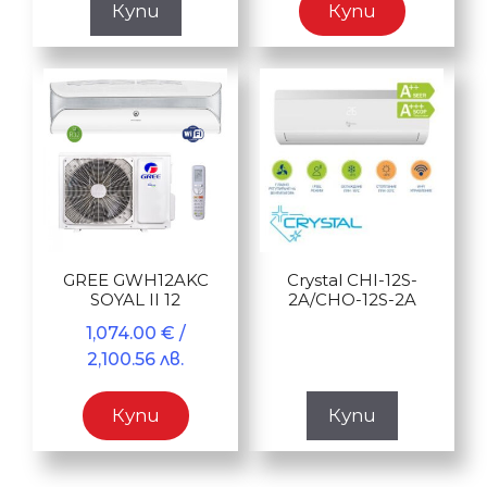
Купи
Купи
GREE GWH12AKC
Crystal CHI-12S-
SOYAL II 12
2A/CHO-12S-2A
1,074.00
€
/
2,100.56 лв.
Купи
Купи