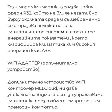
Този модел климатик използва новия
фреон R32, който не влияе негативно
върху околната среда и същевременно
се отразява положитено на
климатичните системи и техните
енергийните показатели , което
класифицира климатика към високия
енергиен клас А++.
WiFi АДАПТЕР (допълнително
устройство)
Допълнително устройство WiFi
контролер MELCloud, ни дава
уникалната възможност да управляваме
климатика през таблет, смартфон или
преносим компютър.