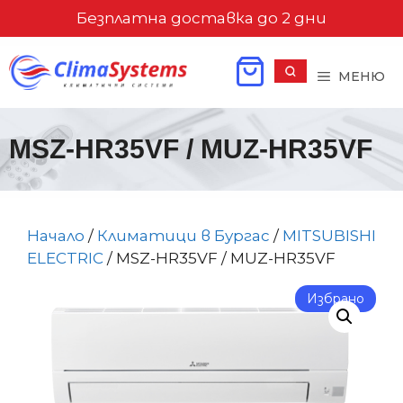
Към
Безплатна доставка до 2 дни
съдържанието
МЕНЮ
MSZ-HR35VF / MUZ-HR35VF
Начало
/
Климатици в Бургас
/
MITSUBISHI
ELECTRIC
/ MSZ-HR35VF / MUZ-HR35VF
Избрано