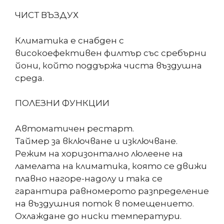
ЧИСТ ВЪЗДУХ
Климатика е снабден с
високоефективен филтър със сребърни
йони, който поддържа чиста въздушна
среда.
ПОЛЕЗНИ ФУНКЦИИ
Автоматичен рестарт.
Таймер за включване и изключване.
Режим на хоризонтално люлеене на
ламелата на климатика, която се движи
плавно нагоре-надолу и така се
гарантира равномерото разпределение
на въздушния поток в помещението.
Охлаждане до ниски температури.