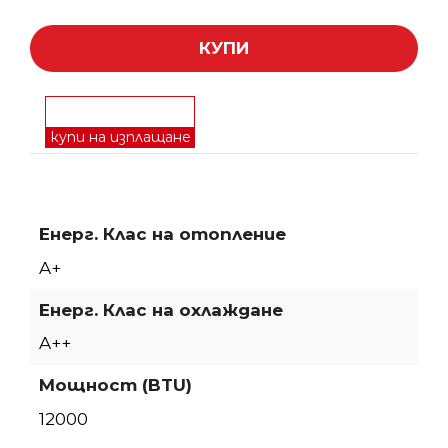
КУПИ
купи на изплащане
Енерг. Клас на отопление
A+
Енерг. Клас на охлаждане
A++
Мощност (BTU)
12000