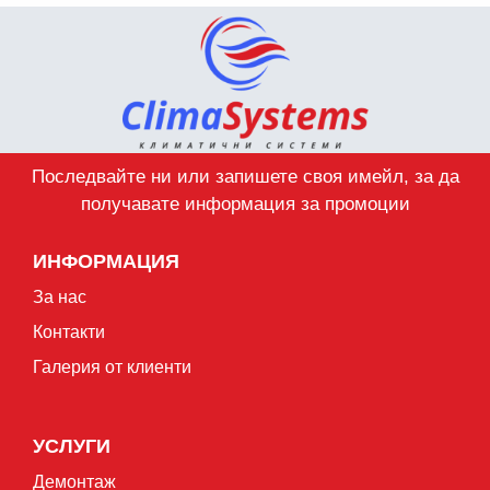
Последвайте ни или запишете своя имейл, за да
получавате информация за промоции
ИНФОРМАЦИЯ
За нас
Контакти
Галерия от клиенти
УСЛУГИ
Демонтаж