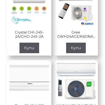
Crystal CHI-24S-
Gree
2A/CHO-24S-2A
GWH24ACE/K6DNA1
A Fairy 24
Купи
Купи