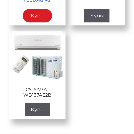
1,838.48 лв.
Купи
Купи
CS-61V3A-
WB137AE2B
Купи