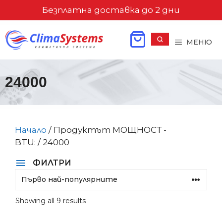
Към
Безплатна доставка до 2 дни
съдържанието
МЕНЮ
24000
Начало
/ Продуктът МОЩНОСТ -
BTU: / 24000
ФИЛТРИ
Sorted
Showing all 9 results
by
popularity