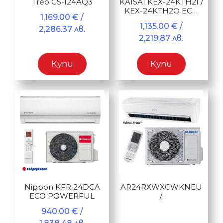
Treo CS-I24AQ3
KAISAI KEX-24KTH2I /
KEX-24KTH2O ECO
1,169.00
€
/
24
1,135.00
€
/
2,286.37 лв.
2,219.87 лв.
Купи
Купи
Nippon KFR 24DCA
AR24RXWXCWKNEU
ECO POWERFUL
/
AR24RXWXCWKXEU.
940.00
€
/
Wind-Free™ серия
Standard