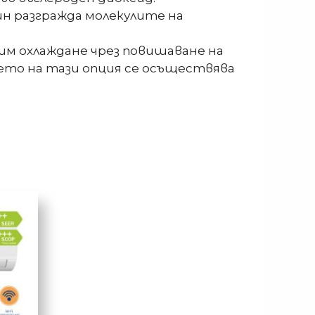
н разгражда молекулите на
им охлаждане чрез повишаване на
ето на тази опция се осъществява