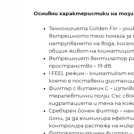
Оснивни характеристики на този
Технологията Golden Fin – 
вътрешното тяло помага за 
натрупването на вода, кисел
общия живот на климатицит
Вътрешният вентилатор рабо
пространство – 19 dB.
I FEEL режим – климатикът 
която е поставени дистанцио
Филтър с витамин С – изпълв
терапевтични ползи. Със сво
хидратацията и тена на кожа
Сребърен йонен филтър – на
йони, за да елиминира ефект
контролира растежа на микро
Фотокаталитичен филтър – п