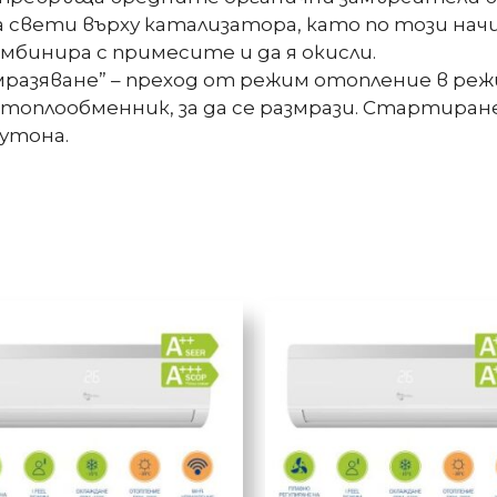
свети върху катализатора, като по този начи
комбинира с примесите и да я окисли.
азяване” – преход от режим отопление в реж
оплообменник, за да се размрази. Стартиран
бутона.