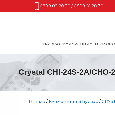
Към
0899 02 20 30 / 0899 01 20 30
съдържанието
НАЧАЛО
КЛИМАТИЦИ
ТЕРМОП
Crystal CHI-24S-2A/CHO-
Начало
/
Климатици в Бургас
/
CRYS