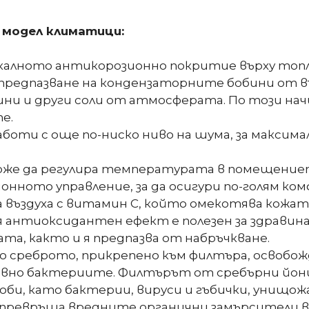
 модел климатици:
уникалното антикорозионно покритие върху т
предпазване на кондензаторните бобини от 
ини и други соли от атмосферата. По този на
е.
ти с още по-ниско ниво на шума, за максимал
може да регулира температурата в помещениет
нното управление, за да осигури по-голям ко
а въздуха с витамин С, който омекотява кожат
я антиоксидантен ефект е полезен за здрави
та, както и я предпазва от набръчкване.
но среброто, прикрепено към филтъра, освоб
ивно бактериитe. Филтърът от сребърни йони
би, като бактерии, вируси и гъбички, унищожа
ревръща вредните органични замърсители въ