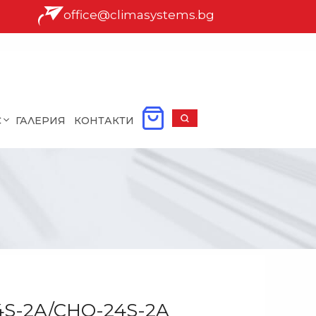
office@climasystems.bg
С
ГАЛЕРИЯ
КОНТАКТИ
24S-2A/CHO-24S-2A