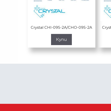
Crystal CHI-09S-2A/CHO-09S-2A
Crys
Купи