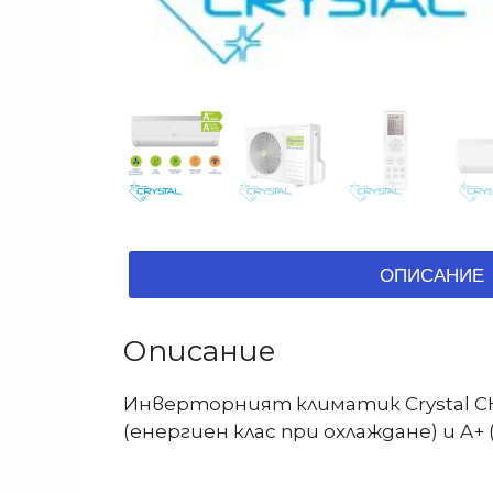
ОПИСАНИЕ
Описание
Инверторният климатик Crystal CHI
(енергиен клас при охлаждане) и A+