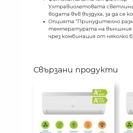
Ултравиолетовата светлина 
водата във въздуха, за да се 
Опцията “Принудително размр
температурата на външния т
чрез комбинация от няколко 
Свързани продукти