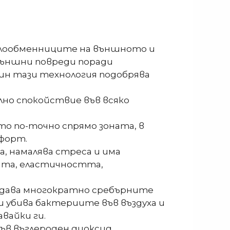
оплообменниците на външното и
външни повреди поради
чин тази технология подобрява
но спокойствие във всяко
о по-точно спрямо зоната, в
мфорт.
а, намалява стреса и има
ната, еластичността,
ождава многократно сребърните
 убива бактериите във въздуха и
вайки ги.
в въглероден диоксид.