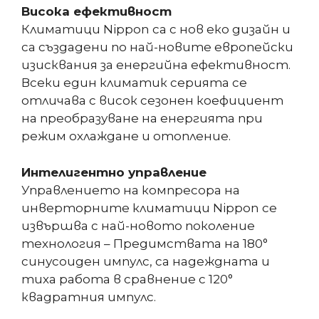
Висока ефективност
Климатици Nippon са с нов еко дизайн и
са създадени по най-новите европейски
изисквания за енергийна ефективност.
Всеки един климатик серията се
отличава с висок сезонен коефициент
на преобразуване на енергията при
режим охлаждане и отопление.
Интелигентно управление
Управлението на компресора на
инверторните климатици Nippon се
извършва с най-новото поколение
технология – Предимствата на 180°
синусоиден импулс, са надеждната и
тиха работа в сравнение с 120°
квадратния импулс.