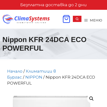
Към
Безплатна доставка до 2 дни
съдържанието
МЕНЮ
Nippon KFR 24DCA ECO
POWERFUL
Начало
/
Климатици в
Бургас
/
NIPPON
/ Nippon KFR 24DCA ECO
POWERFUL