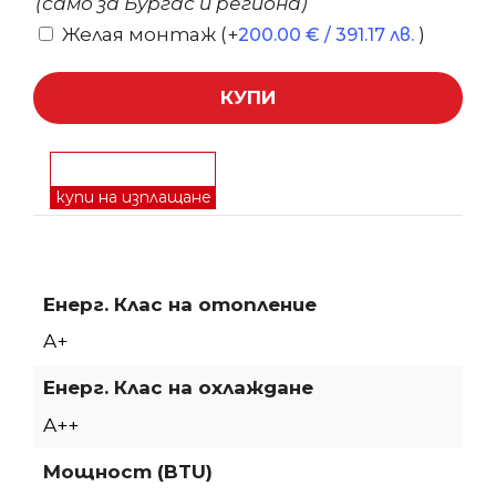
(само за Бургас и региона)
Желая монтаж
(+
)
200.00
€
/ 391.17 лв.
КУПИ
купи на изплащане
Енерг. Клас на отопление
A+
Енерг. Клас на охлаждане
A++
Мощност (BTU)