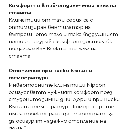
Комфорт и в най-отдалечения ъгъл на
стаята
Климатици от тази серия са с
оптимизиран вентилатор на
вътрешното тяло и така въздушният
поток осигурява комфорт достигайки
по-далече във всеки един ъгъл на
стаята.
Отопление при ниски външни
температури
Инверторните климатици Nippon
осигуряватт нужният комфорт през
студените зимни дни. Дори и при ниски
външни температури компресорите
им са проектирани да стартират , за
да осигурят надежно отопление на
дома ви.