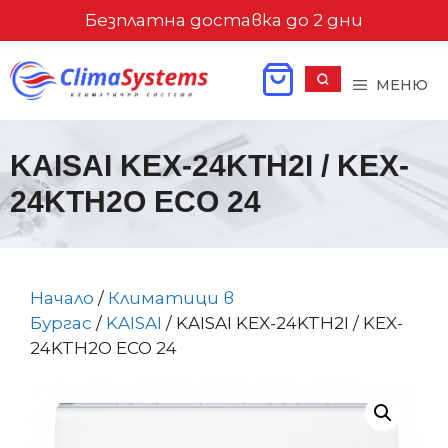
Към
Безплатна доставка до 2 дни
съдържанието
МЕНЮ
KAISAI KEX-24KTH2I / KEX-
24KTH2O ECO 24
Начало
/
Климатици в
Бургас
/
KAISAI
/ KAISAI KEX-24KTH2I / KEX-
24KTH2O ECO 24