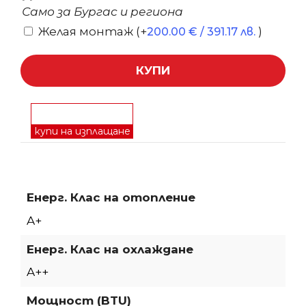
Само за Бургас и региона
Желая монтаж
(+
)
200.00
€
/ 391.17 лв.
КУПИ
купи на изплащане
Енерг. Клас на отопление
A+
Енерг. Клас на охлаждане
A++
Мощност (BTU)