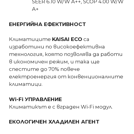
SEER 6.10 W/W A++, SCOP 4.00 W/W
A+
ЕНЕРГИЙНА ЕФЕКТИВНОСТ
Климатиците
KAISAI ECO
са
изработини по високоефективна
технология, която позволява да работи
в икономичен режим, и така ще
спестите до 70% повече
електроенергия от конвенционалните
климатици.
Wi-Fi УПРАВЛЕНИЕ
Климатикът е с вграден Wi-Fi модул.
ЕКОЛОГИЧЕН ХЛАДИЛЕН АГЕНТ