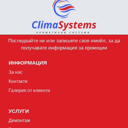
Последвайте ни или запишете своя имейл, за да
получавате информация за промоции
ИНФОРМАЦИЯ
За нас
Контакти
Галерия от клиенти
УСЛУГИ
Демонтаж