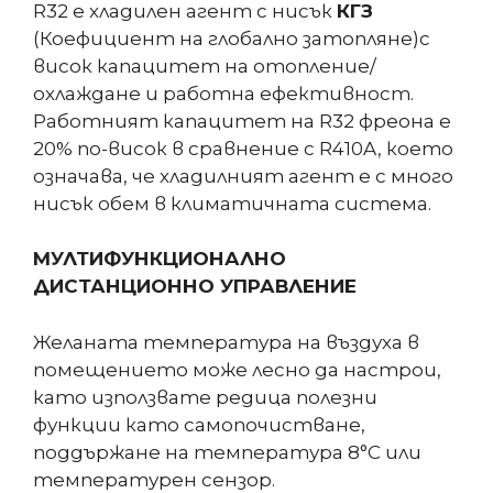
R32 е хладилен агент с нисък
КГЗ
(Коефициент на глобално затопляне)с
висок капацитет на отопление/
охлаждане и работна ефективност.
Работният капацитет на R32 фреона е
20% по-висок в сравнение с R410A, което
означава, че хладилният агент е с много
нисък обем в климатичната система.
МУЛТИФУНКЦИОНАЛНО
ДИСТАНЦИОННО УПРАВЛЕНИЕ
Желаната температура на въздуха в
помещението може лесно да настрои,
като използвате редица полезни
функции като самопочистване,
поддържане на температура 8°С или
температурен сензор.