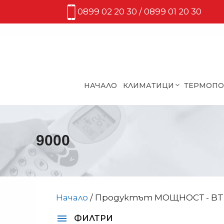
Към
0899 02 20 30 / 0899 01 20 30
съдържанието
НАЧАЛО
КЛИМАТИЦИ
ТЕРМОП
9000
Начало
/ Продуктът МОЩНОСТ - BTU
ФИЛТРИ