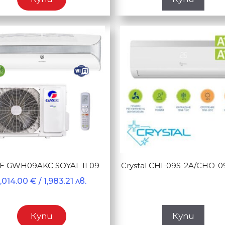
E GWH09AKC SOYAL II 09
Crystal CHI-09S-2A/CHO-0
1,014.00
€
/ 1,983.21 лв.
Купи
Купи