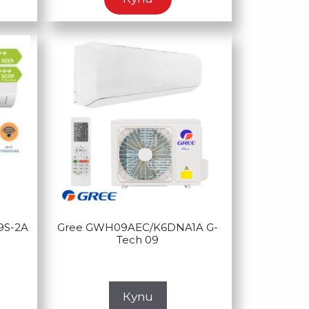
9S-2A
Gree GWH09AEC/K6DNA1A G-
Tech 09
Купи