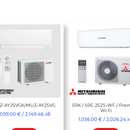
y
Z-AY25VGK/MUZ-AY25VG
SRK / SRC 25ZS-WF / Pre
Wi-Fi
,099.00
€
/ 2,149.46 лв.
1,036.00
€
/ 2,026.24 л