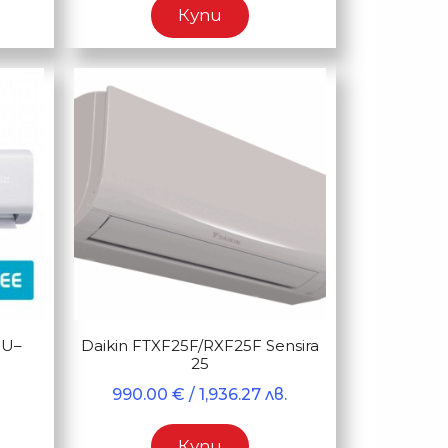
Купи
OU–
Daikin FTXF25F/RXF25F Sensira
25
990.00
€
/ 1,936.27 лв.
Купи