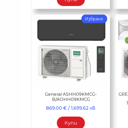
Избрано
General ASHH09KMCG-
GRE
B/AOHH09KMCG
869.00
€
/ 1,699.62 лв.
Купи