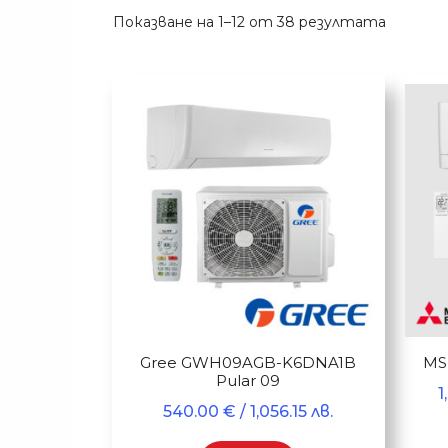
Sorted
Показване на 1–12 от 38 резултата
by
popularit
Gree GWH09AGB-K6DNA1B
MS
Pular 09
1
540.00
€
/ 1,056.15 лв.