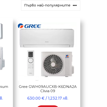
mium
Gree GWH09AUCXB-K6DNA2A
Clivia 09
в.
630.00
€
/ 1,232.17 лв.