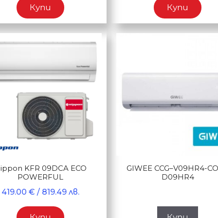
Купи
Купи
ippon KFR 09DCA ECO
GIWEE CCG–V09HR4-C
POWERFUL
D09HR4
419.00
€
/ 819.49 лв.
Купи
Купи