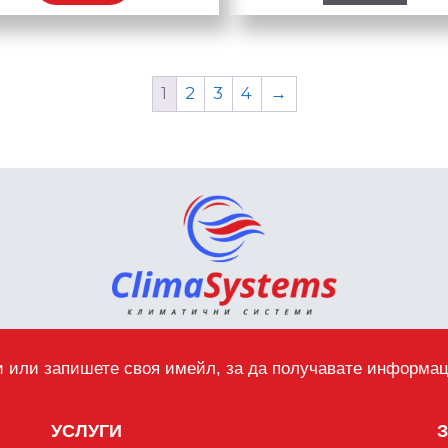
1
2
3
4
→
 или запишете своя имейл, за да получавате информа
УСЛУГИ