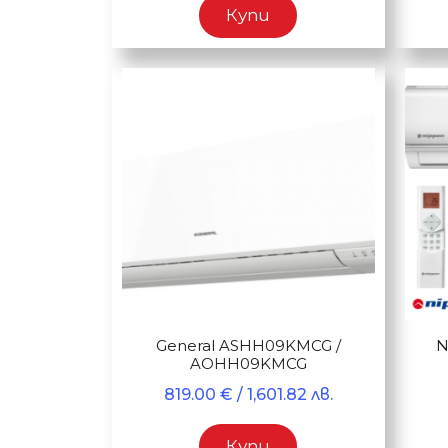
Купи
General ASHH09KMCG /
N
AOHH09KMCG
819.00
€
/ 1,601.82 лв.
Купи