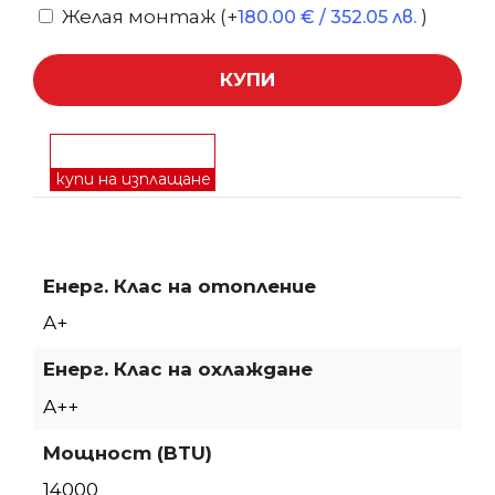
Желая монтаж
(+
)
180.00
€
/ 352.05 лв.
КУПИ
купи на изплащане
Енерг. Клас на отопление
A+
Енерг. Клас на охлаждане
A++
Мощност (BTU)
14000