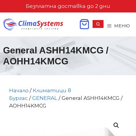
Към
Безплатна доставка до 2 дни
съдържанието
МЕНЮ
General ASHH14KMCG /
AOHH14KMCG
Начало
/
Климатици в
Бургас
/
GENERAL
/ General ASHH14KMCG /
AOHH14KMCG