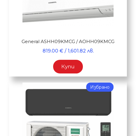
General ASHH09KMCG / AOHH09KMCG
819.00
€
/ 1,601.82 лв.
Купи
Избрано