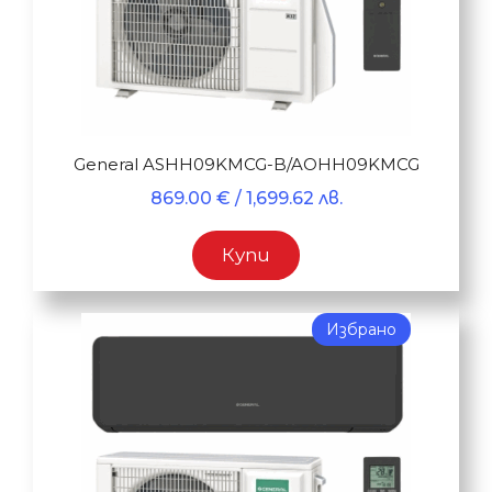
General ASHH09KMCG-B/AOHH09KMCG
869.00
€
/ 1,699.62 лв.
Купи
Избрано