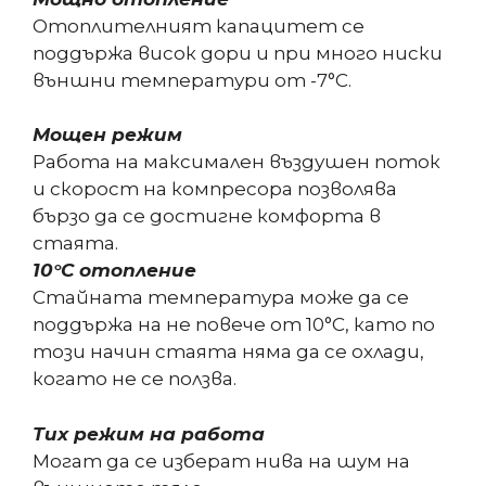
Отоплителният капацитет се
поддържа висок дори и при много ниски
външни температури от -7°C.
Мощен режим
Работа на максимален въздушен поток
и скорост на компресора позволява
бързо да се достигне комфорта в
стаята.
10°C отопление
Стайната температура може да се
поддържа на не повече от 10°С, като по
този начин стаята няма да се охлади,
когато не се ползва.
Тих режим на работа
Могат да се изберат нива на шум на