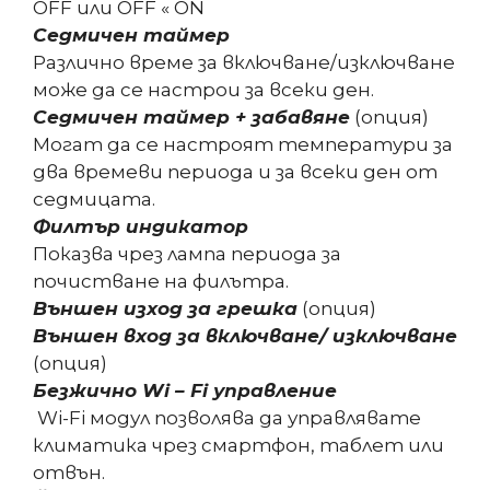
OFF или OFF « ON
Седмичен таймер
Различно време за включване/изключване
може да се настрои за всеки ден.
Седмичен таймер + забавяне
(опция)
Могат да се настроят температури за
два времеви периода и за всеки ден от
седмицата.
Филтър индикатор
Показва чрез лампа периода за
почистване на филътра.
Външен изход за грешка
(опция)
Външен вход за включване/ изключване
(опция)
Безжично Wi – Fi управление
Wi-Fi модул позволява да управлявате
климатика чрез смартфон, таблет или
отвън.