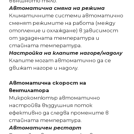
външното тяло.
Автоматична смяна на режима
Климатичните системи автоматично
сменят режимите на работа (между
отопление и охлаждане) в зависимост
от зададената температура и
стайната температура.
Настройка на клапите нагоре/надолу
Клапите могат автоматично да се
движат нагоре и надолу.
Автоматична скорост на
вентилатора
Микрокомпютър автоматично
настройва въздушния поток
ефективно да следва промените в
стайната температура.
Автоматичен рестарт