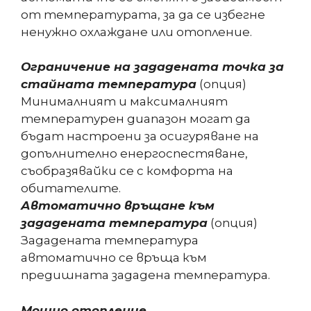
от температурата, за да се избегне
ненужно охлаждане или отопление.
Ограничение на зададената точка за
стайната температура
(опция)
Минималният и максималният
температурен диапазон могат да
бъдат настроени за осигуряване на
допълнително енергоспестяване,
съобразявайки се с комфорта на
обитателите.
Автоматично връщане към
зададената температура
(опция)
Зададената температура
автоматично се връща към
предишната зададена температура.
Mощно отопление