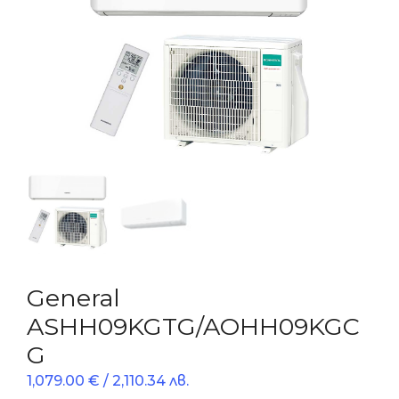
General
ASHH09KGTG/AOHH09KGC
G
1,079.00
€
/ 2,110.34 лв.