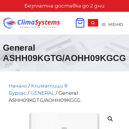
Към
Безплатна доставка до 2 дни
съдържанието
МЕНЮ
General
ASHH09KGTG/AOHH09KGCG
Начало
/
Климатици в
Бургас
/
GENERAL
/ General
ASHH09KGTG/AOHH09KGCG