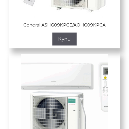
General ASHG09KPCE/AOHG09KPCA
Купи