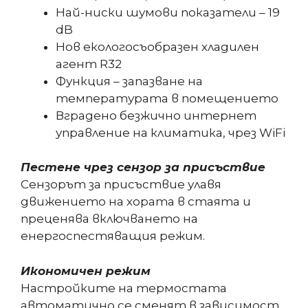
Най-ниски шумови показатели – 19
dB
Нов екологосъобразен хладилен
агент R32
Функция – запазване на
температурата в помещението
Вградено безжично интернет
управление на климатика, чрез WiFi
Пестене чрез сензор за присъствие
Сензорът за присъствие улавя
движението на хората в стаята и
преценява включването на
енергоспестяващия режим.
Икономичен режим
Настройките на термостата
автоматично се сменят в зависимост