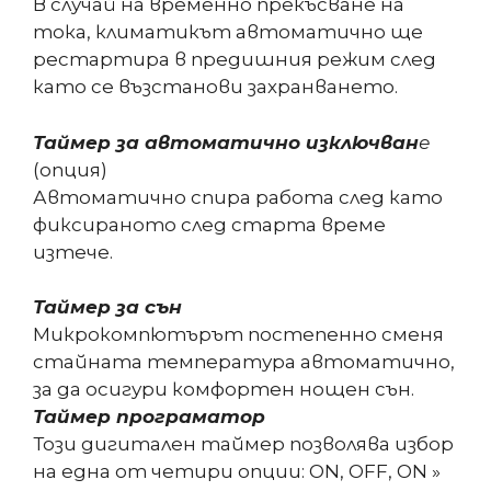
В случай на временно прекъсване на
тока, климатикът автоматично ще
рестартира в предишния режим след
като се възстанови захранването.
Таймер за автоматично изключван
е
(опция)
Автоматично спира работа след като
фиксираното след старта време
изтече.
Таймер за сън
Микрокомпютърът постепенно сменя
стайната температура автоматично,
за да осигури комфортен нощен сън.
Таймер програматор
Този дигитален таймер позволява избор
на една от четири опции: ON, OFF, ON »