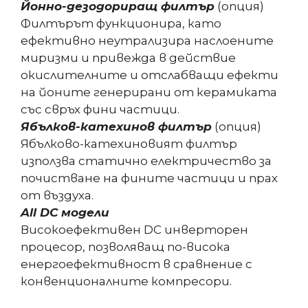
Йонно-дезодориращ филтър
(опция)
Филтърът функционира, като
ефективно неутрализира наслоените
миризми и привежда в действие
окислителните и отслабващи ефекти
на йоните генерирани от керамиката
със свръх фини частици.
Ябълков-катехинов филтър
(опция)
Ябълково-катехиновият филтър
използва статично електричество за
почистване на фините частици и прах
от въздуха.
All DC модели
Високоефективен DC инверторен
процесор, позволяващ по-висока
енергоефективност в сравнение с
конвенционалните компресори.