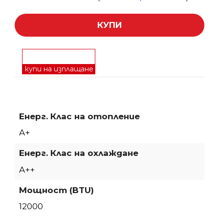
КУПИ
купи на изплащане
Енерг. Клас на отопление
A+
Енерг. Клас на охлаждане
A++
Мощност (BTU)
12000