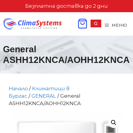
Към
Безплатна доставка до 2 дни
съдържанието
МЕНЮ
General
ASHH12KNCA/AOHH12KNCA
Начало
/
Климатици в
Бургас
/
GENERAL
/ General
ASHH12KNCA/AOHH12KNCA