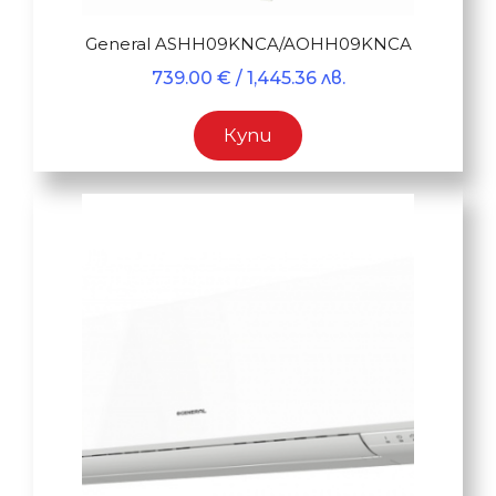
General ASHH09KNCA/AOHH09KNCA
739.00
€
/ 1,445.36 лв.
Купи