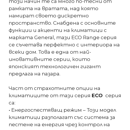
този начин те са много по-тесни от
рамката на вратата, над която
намират своето дискретно
пространство. Снабдена с основните
функции и акценти на климатици с
марката General, тази ECO Range серия
се съчетава перфектно с интериора на
всеки дом. Това е една от най-
иновативните серии, които
японският технологичен гигант
предлага на пазара.
Част от страхотните опции на
климатиците от тази серия
ECO
серия
са:
• Енергоспестяващ режим – Този модел
климатици разполагат със система за
пестене на енергия чрез контрол на