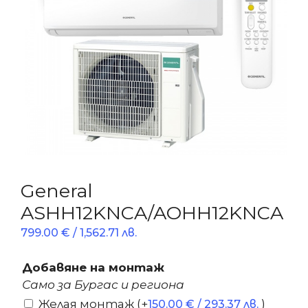
General
ASHH12KNCA/AOHH12KNCA
799.00
€
/ 1,562.71 лв.
Добавяне на монтаж
Само за Бургас и региона
Желая монтаж
(+
)
150.00
€
/ 293.37 лв.