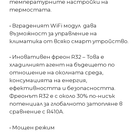
температурните настройки на
термостата.
• Вграденият WiFi модул дава
възможност за управление на
климатика от всяко смарт утройство.
• Иновативен фреон R32 – Това е
хладилният агент на бъдещето по
отношение на околната среда,
консумацията на енергия,
ефективността и безопасността.
Фреонът R32 e с около 30% по-нисък
потенциал за глобалното затопляне в
сравнение с R410A.
• Мощен режим