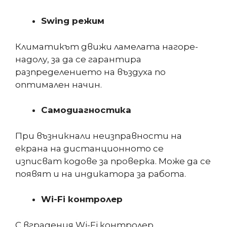
Swing режим
Климатикът движи ламелата нагоре-
надолу, за да се гарантира
разпределението на въздуха по
оптимален начин.
Самодиагностика
При възникнали неизправности на
екрана на дистанционното се
изписват кодове за проверка. Може да се
появят и на индикатора за работа.
Wi-Fi контролер
С вградения Wi-Fi контролер