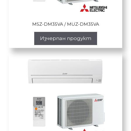
MSZ-DM35VA / MUZ-DM35VA
Изчерпан продукт