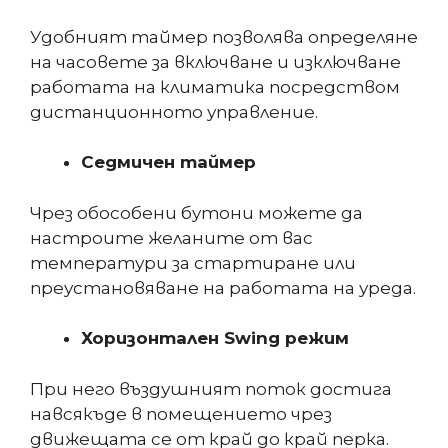
Удобният таймер позволява определяне
на часовете за включване и изключване
работата на климатика посредством
дистанционното управление.
Седмичен таймер
Чрез обособени бутони можете да
настроите желаните от вас
температури за стартиране или
преустановяване на работата на уреда.
Хоризонтален Swing режим
При него въздушният поток достига
навсякъде в помещението чрез
движещата се от край до край перка.