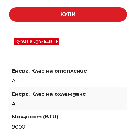
КУПИ
купи на изплащане
Енерг. Клас на отопление
A++
Енерг. Клас на охлаждане
A+++
Мощност (BTU)
9000