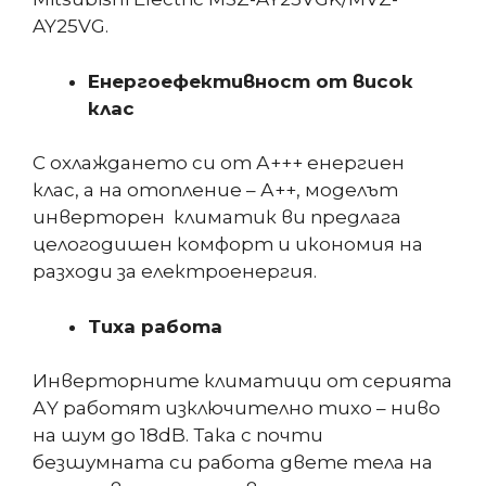
AY25VG.
Енергоефективност от висок
клас
С охлаждането си от А+++ енергиен
клас, а на отопление – А++, моделът
инверторен климатик ви предлага
целогодишен комфорт и икономия на
разходи за електроенергия.
Тиха работа
Инверторните климатици от серията
АY работят изключително тихо – ниво
на шум до 18dB. Така с почти
безшумната си работа двете тела на