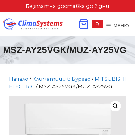
Към
Безплатна доставка до 2 дни
съдържанието
МЕНЮ
MSZ-AY25VGK/MUZ-AY25VG
Начало
/
Климатици в Бургас
/
MITSUBISHI
ELECTRIC
/ MSZ-AY25VGK/MUZ-AY25VG