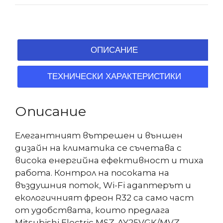
ОПИСАНИЕ
ТЕХНИЧЕСКИ ХАРАКТЕРИСТИКИ
Описание
Елегантният вътрешен и външен
дизайн на климатика се съчетава с
висока енергийна ефективност и тиха
работа. Контрол на посоката на
въздушния поток, Wi-Fi адаптерът и
екологичният фреон R32 са само част
от удобствата, които предлага
Mitsubishi Electric MSZ-AY25VGK/MVZ-