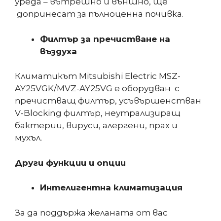
уреда – вътрешно и външно, ще
допринесат за пълноценна почивка.
Филтър за пречистване на
въздуха
Климатикът Mitsubishi Electric MSZ-
AY25VGK/MVZ-AY25VG е оборудван с
пречистващ филтър, усъвършенстван
V-Blocking филтър, неутрализиращ
бактерии, вируси, алергени, прах и
мухъл.
Други функции и опции
Интелигентна климатизация
За да поддържа желаната от вас