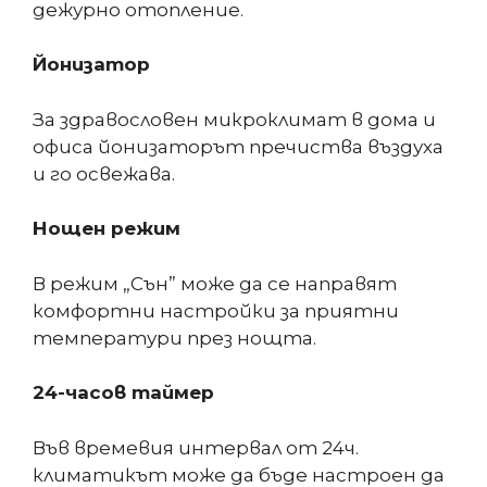
дежурно отопление.
Йонизатор
За здравословен микроклимат в дома и
офиса йонизаторът пречиства въздуха
и го освежава.
Нощен режим
В режим „Сън” може да се направят
комфортни настройки за приятни
температури през нощта.
24-часов таймер
Във времевия интервал от 24ч.
климатикът може да бъде настроен да