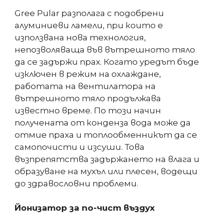
Gree Pular разполага с подобрени
алуминиеви ламели, при които е
използвана нова технология,
непозволяваща във вътрешното тяло
да се задържи прах. Когато уредът бъде
изключен в режим на охлаждане,
работата на вентилатора на
вътрешното тяло продължава
известно време. По този начин
получената от конденза вода може да
отмие праха и топлообменникът да се
самопочисти и изсуши. Това
възпрепятства задържането на влага и
образуване на мухъл или плесен, водещи
до здравословни проблеми.
Йонизатор за по-чист въздух