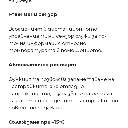
I-feel
мини сензор
Вграденият в дистанционното
управление мини сензор служи за по-
точна информация относно
температурата в помещението.
Автоматичен рестарт
Функцията позволява запаметяване на
настройките, ако отпадне
напрежението, и запазване на режима
на работа и зададените настройки при
повторно подаване.
Охлаждане при -15°С