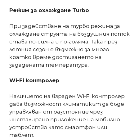
Режим за охлаждане Turbo
При задействане на турбо режима за
охлаждане струята на въздушния поток
става по-силна и по-голяма. Така през
летния сезон е възможно за много
кратко време достигането на
зададената температура.
Wi-Fi контролер
Наличието на вграден Wi-Fi контролер
дава възможност климатикът да бъде
управляван от разстояние чрез
инсталирано приложение на мобилно
устройство като смартфон или
таблет.