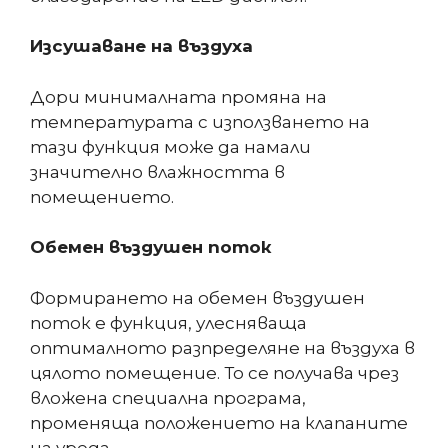
Изсушаване на въздуха
Дори минималната промяна на
температурата с използването на
тази функция може да намали
значително влажността в
помещението.
Обемен въздушен поток
Формирането на обемен въздушен
поток е функция, улесняваща
оптималното разпределяне на въздуха в
цялото помещение. То се получава чрез
вложена специална програма,
променяща положението на клапаните
на уреда.