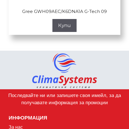
Gree GWH09AEC/K6DNA1A G-Tech 09
Купи
Последвайте ни или запишете своя имейл, за да
получавате информация за промоции
ИНФОРМАЦИЯ
За нас