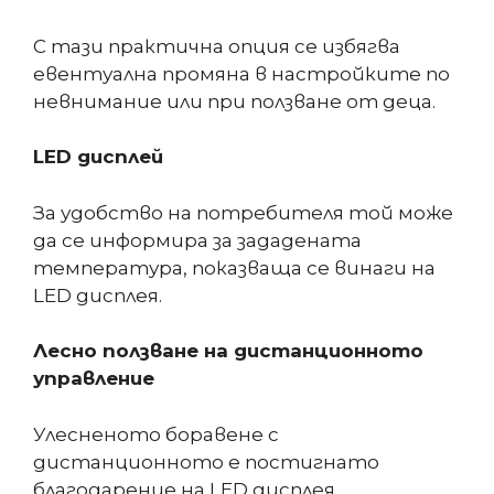
С тази практична опция се избягва
евентуална промяна в настройките по
невнимание или при ползване от деца.
LED дисплей
За удобство на потребителя той може
да се информира за зададената
температура, показваща се винаги на
LED дисплея.
Лесно ползване на дистанционното
управление
Улесненото боравене с
дистанционното е постигнато
благодарение на LED дисплея.