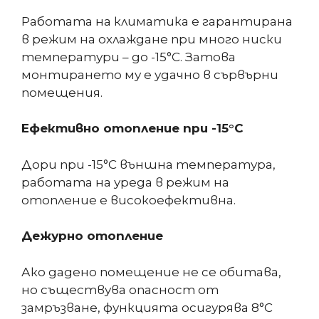
Работата на климатика е гарантирана
в режим на охлаждане при много ниски
температури – до -15°С. Затова
монтирането му е удачно в сървърни
помещения.
Ефективно отопление при -15°С
Дори при -15°С външна температура,
работата на уреда в режим на
отопление е високоефективна.
Дежурно отопление
Ако дадено помещение не се обитава,
но съществува опасност от
замръзване, функцията осигурява 8°С