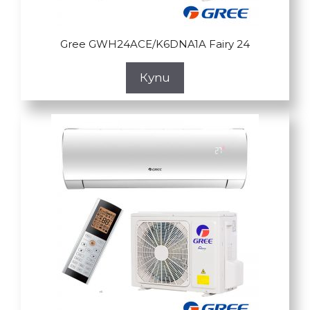
Gree GWH24ACE/K6DNA1A Fairy 24
Купи