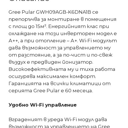
Gree Pular GWH09AGB-K6DNA1B се
препоръчва за монтиране в помещения
с площ до 15м². Енергийният клас при
охлаждане на този инверторен модел е
А++, а при отопление – А+. Wi-Fi модулът
дава възможност за управлението му
от разстояние, а за по-чист и по-свеж
въздух е предвиден йонизатор.
Високоефективната му и тиха работа
осигурява максимален комфорт.
Гаранцията на всички климатици от
серията Gree Pular е 60 месеца.
Удобно Wi-Fi управление
Вграденият в уреда Wi-Fi модул дава
възможност за управлението на Gree