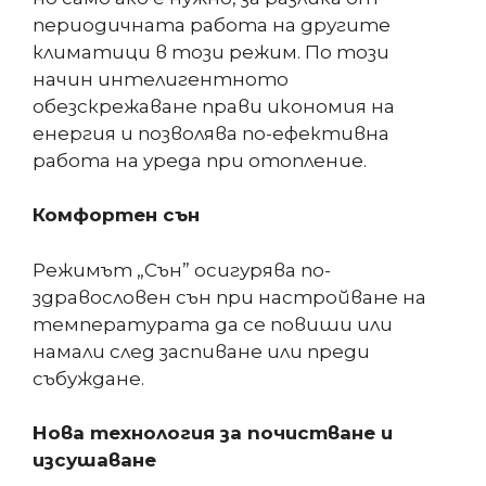
периодичната работа на другите
климатици в този режим. По този
начин интелигентното
обезскрежаване прави икономия на
енергия и позволява по-ефективна
работа на уреда при отопление.
Комфортен сън
Режимът „Сън” осигурява по-
здравословен сън при настройване на
температурата да се повиши или
намали след заспиване или преди
събуждане.
Нова технология за почистване и
изсушаване