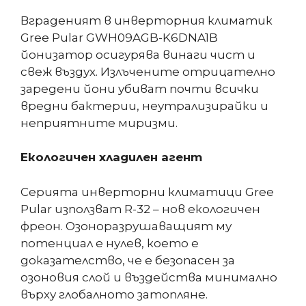
Вграденият в инверторния климатик
Gree Pular GWH09AGB-K6DNA1B
йонизатор осигурява винаги чист и
свеж въздух. Излъчените отрицателно
заредени йони убиват почти всички
вредни бактерии, неутрализирайки и
неприятните миризми.
Екологичен хладилен агент
Серията инверторни климатици Gree
Pular използват R-32 – нов екологичен
фреон. Озоноразрушаващият му
потенциал е нулев, което е
доказателство, че е безопасен за
озоновия слой и въздейства минимално
върху глобалното затопляне.