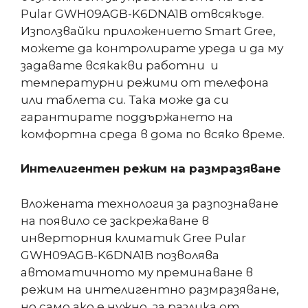
Pular GWH09AGB-K6DNA1B отвсякъде.
Използвайки приложението Smart Gree,
можете да контролирате уреда и да му
задавате всякакви работни и
температурни режими от телефона
или таблета си. Така може да си
гарантирате поддържането на
комфортна среда в дома по всяко време.
Интелигентен режим на размразяване
Вложената технология за разпознаване
на появило се заскрежаване в
инверторния климатик Gree Pular
GWH09AGB-K6DNA1B позволява
автоматичното му преминаване в
режим на интелигентно размразяване,
но само ако е нужно, за разлика от