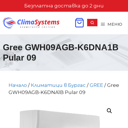
Към
Безплатна доставка до 2 дни
съдържанието
МЕНЮ
Gree GWH09AGB-K6DNA1B
Pular 09
Начало
/
Климатици в Бургас
/
GREE
/ Gree
GWH09AGB-K6DNA1B Pular 09