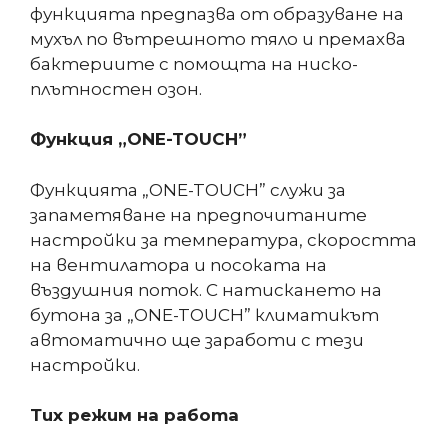
функцията предпазва от образуване на
мухъл по вътрешното тяло и премахва
бактериите с помощта на ниско-
плътностен озон.
Функция „ONE-TOUC
H”
Функцията „ONE-TOUCH” служи за
запаметяване на предпочитаните
настройки за температура, скоростта
на вентилатора и посоката на
въздушния поток. С натискането на
бутона за „ONE-TOUCH” климатикът
автоматично ще заработи с тези
настройки.
Тих режим на работа