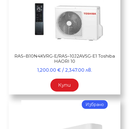
RAS–B10N4KVRG-E/RAS–10J2AVSG-E1 Toshiba
HAORI 10
1,200.00
€
/ 2,347.00 лв.
Купи
Избрано