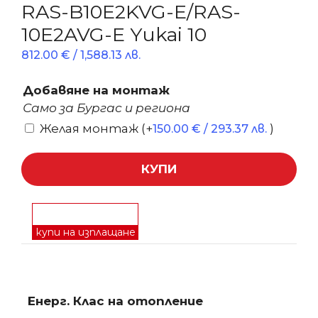
RAS-B10E2KVG-E/RAS-
10E2AVG-E Yukai 10
812.00
€
/ 1,588.13 лв.
Добавяне на монтаж
Само за Бургас и региона
Желая монтаж
(+
)
150.00
€
/ 293.37 лв.
КУПИ
купи на изплащане
Енерг. Клас на отопление