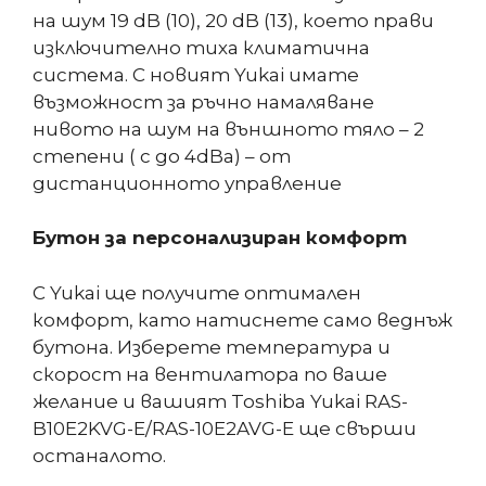
на шум 19 dB (10), 20 dB (13), което прави
изключително тиха климатична
система. С новият Yukai имате
възможност за ръчно намаляване
нивото на шум на външното тяло – 2
степени ( с до 4dBa) – от
дистанционното управление
Бутон за персонализиран комфорт
С Yukai ще получите оптимален
комфорт, като натиснете само веднъж
бутона. Изберете температура и
скорост на вентилатора по ваше
желание и вашият Toshiba Yukai RAS-
B10Е2KVG-E/RAS-10Е2AVG-E ще свърши
останалото.