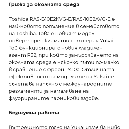
Грижа за околната среда
Toshiba RAS-B10E2KVG-E/RAS-10E2AVG-E е
най-новото попълнение в семейството
на Toshiba. Това е новият модел
инверторен климатик от серия Yukai.
Той функционира с новия хладилен
агент R32, при който замърсяването на
околната среда е няколко пъти по-малко
в сравнение с фреон R410а. Отличната
ефективност на моделите на Yukai се
съчетава напълно с международните
регламенти за намаляване на
флуорираните парникови газове.
Безшумна работа
Вътрешното тяло на Yukai излъчва ниво