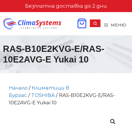
Към
Безплатна доставка до 2 дни
съдържанието
МЕНЮ
RAS-B10E2KVG-E/RAS-
10E2AVG-E Yukai 10
Начало
/
Климатици в
Бургас
/
TOSHIBA
/ RAS-B10E2KVG-E/RAS-
10E2AVG-E Yukai 10