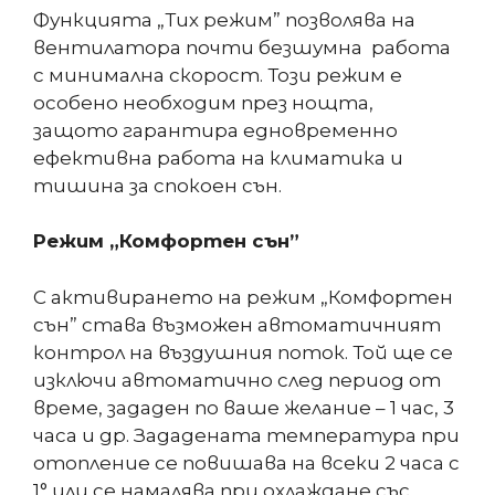
Функцията „Тих режим” позволява на
вентилатора почти безшумна работа
с минимална скорост. Този режим е
особено необходим през нощта,
защото гарантира едновременно
ефективна работа на климатика и
тишина за спокоен сън.
Режим „Комфортен сън”
С активирането на режим „Комфортен
сън” става възможен автоматичният
контрол на въздушния поток. Той ще се
изключи автоматично след период от
време, зададен по ваше желание – 1 час, 3
часа и др. Зададената температура при
отопление се повишава на всеки 2 часа с
1° или се намалява при охлаждане със