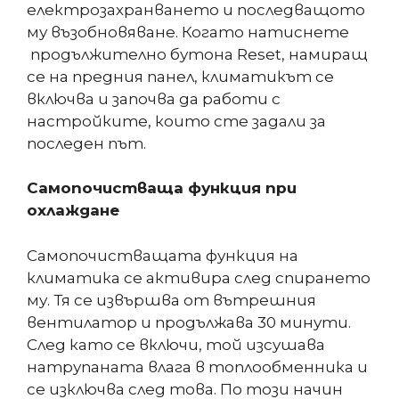
електрозахранването и последващото
му възобновяване. Когато натиснете
продължително бутона Reset, намиращ
се на предния панел, климатикът се
включва и започва да работи с
настройките, които сте задали за
последен път.
Самопочистваща функция при
охлаждане
Самопочистващата функция на
климатика се активира след спирането
му. Тя се извършва от вътрешния
вентилатор и продължава 30 минути.
След като се включи, той изсушава
натрупаната влага в топлообменника и
се изключва след това. По този начин