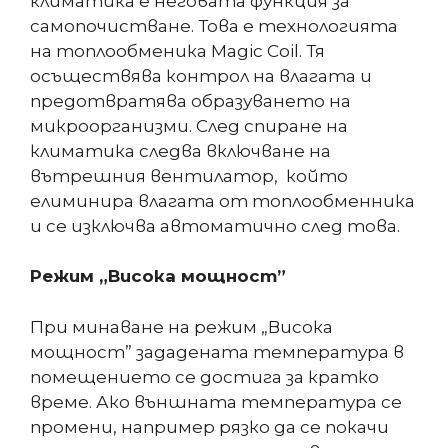
климатика е неговата функция за
самопочистване. Това е технологията
на топлообменика Magic Coil. Тя
осъществява контрол на влагата и
предотвратява образуването на
микроорганизми. След спиране на
климатика следва включване на
вътрешния вентилатор, който
елиминира влагата от топлообменника
и се изключва автоматично след това.
Режим „Висока мощност”
При минаване на режим „Висока
мощност” зададената температура в
помещението се достига за кратко
време. Ако външната температура се
промени, например рязко да се покачи