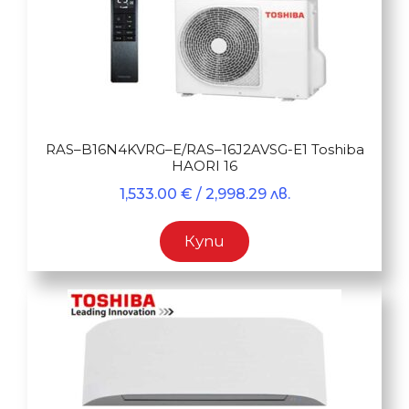
RAS–B16N4KVRG–E/RAS–16J2AVSG-E1 Toshiba
HAORI 16
1,533.00
€
/ 2,998.29 лв.
Купи