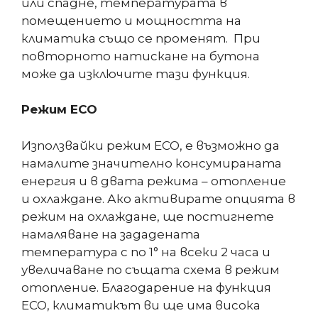
или спадне, температурата в
помещението и мощността на
климатика също се променят. При
повторното натискане на бутона
може да изключите тази функция.
Режим ЕСО
Използвайки режим ЕСО, е възможно да
намалите значително консумираната
енергия и в двата режима – отопление
и охлаждане. Ако активирате опцията в
режим на охлаждане, ще постигнете
намаляване на зададената
температура с по 1° на всеки 2 часа и
увеличаване по същата схема в режим
отопление. Благодарение на функция
ЕСО, климатикът ви ще има висока