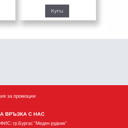
Купи
ция за промоции
ЗА ВРЪЗКА С НАС
ФИС: гр.Бургас "Mеден рудник"