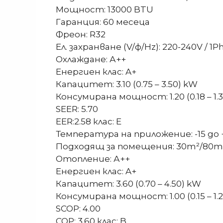
Мощност: 13000 BTU
Гаранция: 60 месеца
Фреон: R32
Ел. захранване (V/ф/Hz): 220-240V / 1Ph
Охлаждане: А++
Енергиен клас: A+
Капацитет: 3.10 (0.75 – 3.50) kW
Консумирана мощност: 1.20 (0.18 – 1.
SEER: 5.70
EER:2.58 клас: E
Температура на приложение: -15 до 
Подходящ за помещения: 30m²/80m
Отопление: А++
Енергиен клас: A+
Капацитет: 3.60 (0.70 – 4.50) kW
Консумирана мощност: 1.00 (0.15 – 1.
SCOP: 4.00
COP: 3.60 клас: B