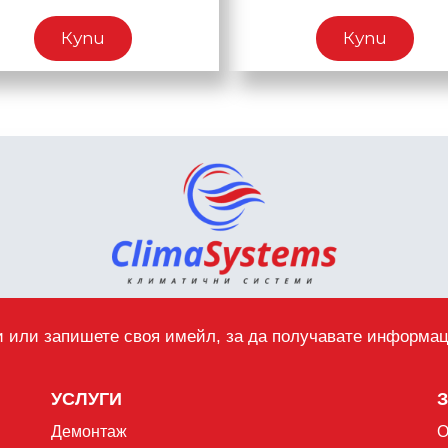
Купи
Купи
 или запишете своя имейл, за да получавате информа
УСЛУГИ
Демонтаж
О