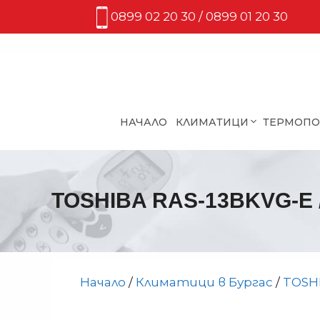
Към
0899 02 20 30 / 0899 01 20 30
съдържанието
НАЧАЛО
КЛИМАТИЦИ
ТЕРМОП
TOSHIBA RAS-13BKVG-E /
Начало
/
Климатици в Бургас
/
TOSH