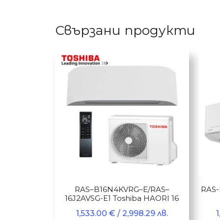
Свързани продукти
RAS–B16N4KVRG–E/RAS–
RAS-
16J2AVSG-E1 Toshiba HAORI 16
1,533.00
€
/ 2,998.29 лв.