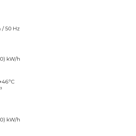
 / 50 Hz
30) kW/h
+46ºC
³
20) kW/h