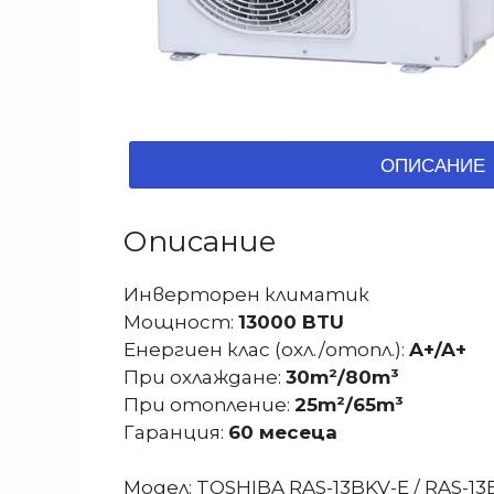
ОПИСАНИЕ
Описание
Инверторен климатик
Мощност:
13000 BTU
Енергиен клас (охл./отопл.):
A+/A+
При охлаждане:
30m²/80m³
При отопление:
25m²/65m³
Гаранция:
60 месеца
Модел: TOSHIBA RAS-13BKV-E / RAS-13B