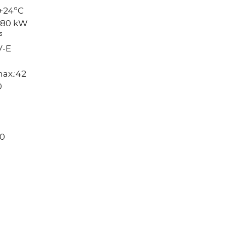
+24ºC
.80 kW
³
V-E
ax.:42
0
40