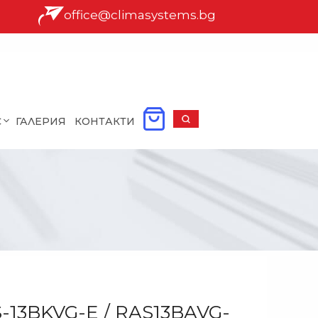
office@climasystems.bg
С
ГАЛЕРИЯ
КОНТАКТИ
-13BKVG-E / RAS13BAVG-