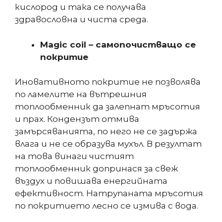
кислород и така се получава
здравословна и чиста среда.
Magic coil
– самопочистващо се
покритие
Иновативното покритие не позволява
по ламелите на вътрешния
топлообменник да залепнат мръсотия
и прах. Кондензът отмива
замърсяванията, по него не се задържа
влага и не се образува мухъл. В резултат
на това винаги чистият
топлообменник допринася за свеж
въздух и повишава енергийната
ефективност. Натрупаната мръсотия
по покритието лесно се измива с вода.