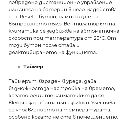
повредено дистанционно управление
или липса на батерии в него. Задейства
се с Reset – бутон, намиращ се на
вътрешното тяло. Вентилаторът на
климатика се задвижва на автоматична
скорост при температура от 25°С. От
този бутон после става и
деактивирането на функцията.
Таймер
Таймерът, вграден в уреда, дава
възможност за настройка на времето,
когато решите климатикът да се
включи за работа или изключи. Улеснява
се управлението на температурата,
особено когато не сте в помещението.