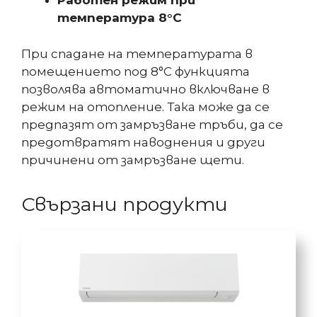
Работен режим при
температура 8°С
При спадане на температурата в
помещението под 8°С функцията
позволява автоматично включване в
режим на отопление. Така може да се
предпазят от замръзване тръби, да се
предотвратят наводнения и други
причинени от замръзване щети.
Свързани продукти