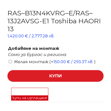
RAS–B13N4KVRG–E/RAS–
13J2AVSG-E1 Toshiba HAORI
13
1,420.00
€
/ 2,777.28 лв.
Добавяне на монтаж
Само за Бургас и региона
Желая монтаж
(+
)
150.00
€
/ 293.37 лв.
КУПИ
купи на изплащане