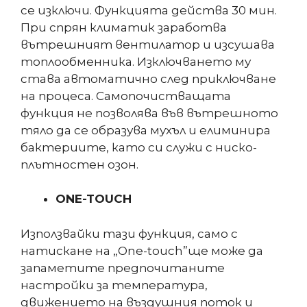
се изключи. Функцията действа 30 мин.
При спрян климатик заработва
вътрешният вентилатор и изсушава
топлообменника. Изключването му
става автоматично след приключване
на процеса. Самопочистващата
функция не позволява във вътрешното
тяло да се образува мухъл и елиминира
бактериите, като си служи с ниско-
плътностен озон.
ONE-TOUCH
Използвайки тази функция, само с
натискане на „One-touch”ще може да
запаметите предпочитаните
настройки за температура,
движението на въздушния поток и