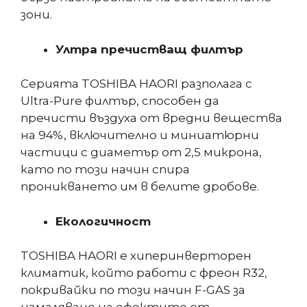
зони.
Ултра пречистващ филтър
Серията TOSHIBA HAORI разполага с
Ultra-Pure филтър, способен да
пречисти въздуха от вредни вещества
на 94%, включително и миниатюрни
частици с диаметър от 2,5 микрона,
като по този начин спира
проникването им в белите дробове.
Екологичност
TOSHIBA HAORI е хиперинверторен
климатик, който работи с фреон R32,
покривайки по този начин F-GAS за