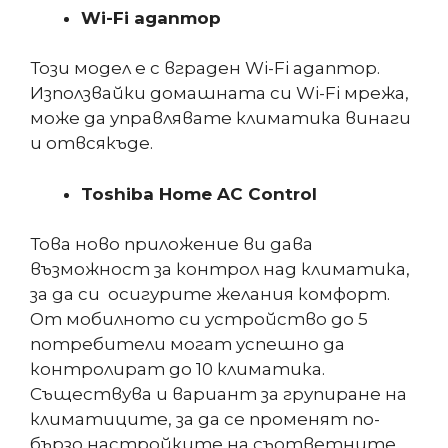
Wi-Fi
адаптор
Този модел е с вграден Wi-Fi адаптор.
Използвайки домашната си Wi-Fi мрежа,
може да управлявате климатика винаги
и отвсякъде.
Toshiba Home AC Control
Това ново приложение ви дава
възможност за контрол над климатика,
за да си осигурите желания комфорт.
От мобилното си устройство до 5
потребители могат успешно да
контролират до 10 климатика.
Съществува и вариант за групиране на
климатиците, за да се променят по-
бързо настройките на съответните