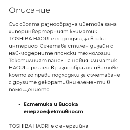
Описание
Със своята разнообразна цветова гама
хиперинверторният климатик
TOSHIBA HAORI е подходящ за всеки
интериор. Съчетава стилен дизайн с
най-модерните японски технологии.
Текстилният панел на новия климатик
HAORI е решен в разнообразни цветове,
което го прави подходящ за съчетаване
с другите декоративни елементи в
помещението.
Естетика и висока
енергоефективност
TOSHIBA HAORI е с енергийна