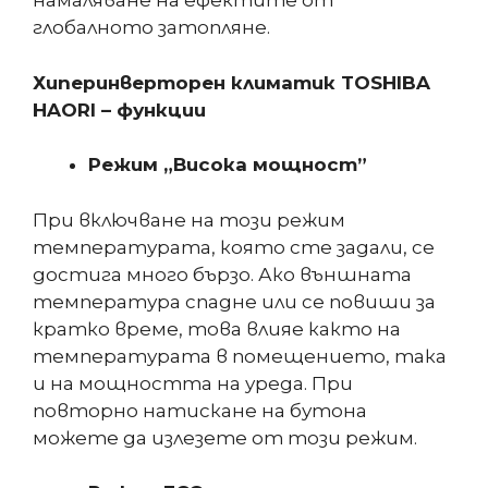
намаляване на ефектите от
глобалното затопляне.
Хиперинверторен климатик TOSHIBA
HAORI – функции
Режим „Висока мощност”
При включване на този режим
температурата, която сте задали, се
достига много бързо. Ако външната
температура спадне или се повиши за
кратко време, това влияе както на
температурата в помещението, така
и на мощността на уреда. При
повторно натискане на бутона
можете да излезете от този режим.