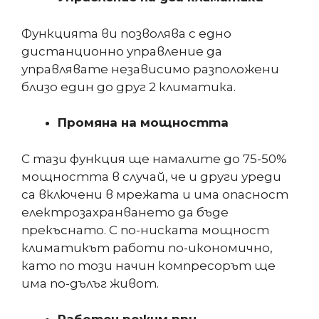
Функцията ви позволява с едно
дистанционно управление да
управлявате независимо разположени
близо един до друг 2 климатика.
Промяна на мощността
С тази функция ще намалите до 75-50%
мощността в случай, че и други уреди
са включени в мрежата и има опасност
електрозахранването да бъде
прекъснато. С по-ниската мощност
климатикът работи по-икономично,
като по този начин компресорът ще
има по-дълъг живот.