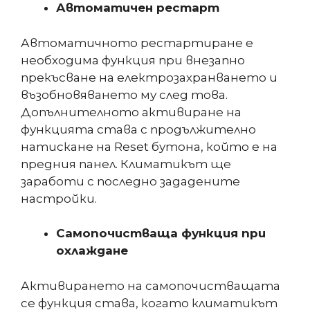
Автоматичен рестарт
Автоматичното рестартиране е
необходима функция при внезапно
прекъсване на електрозахранването и
възобновяването му след това.
Допълнителното активиране на
функцията става с продължително
натискане на Reset бутона, който е на
предния панел. Климатикът ще
заработи с последно зададените
настройки.
Самопочистваща функция при
охлаждане
Активирането на самопочистващата
се функция става, когато климатикът