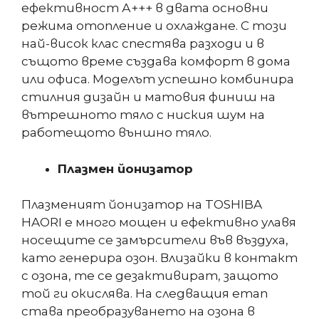
ефективност А+++ в двата основни
режима отопление и охлаждане. С този
най-висок клас спестява разходи и в
същото време създава комфорт в дома
или офиса. Моделът успешно комбинира
стилния дизайн и матовия финиш на
вътрешното тяло с ниския шум на
работещото външно тяло.
Плазмен йонизатор
Плазменият йонизатор на TOSHIBA
HAORI е много мощен и ефективно улавя
носещите се замърсители във въздуха,
като генерира озон. Влизайки в контакт
с озона, те се дезактивират, защото
той ги окислява. На следващия етап
става преобразуването на озона в