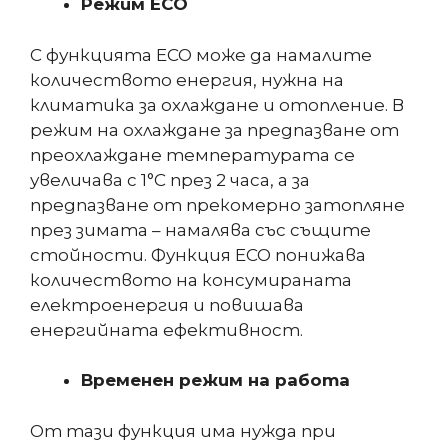
Режим ЕСО
С функцията ЕСО може да намалите
количеството енергия, нужна на
климатика за охлаждане и отопление. В
режим на охлаждане за предпазване от
преохлаждане температурата се
увеличава с 1°С през 2 часа, а за
предпазване от прекомерно затопляне
през зимата – намалява със същите
стойности. Функция ЕСО понижава
количеството на консумираната
електроенергия и повишава
енергийната ефективност.
Временен режим на работа
От тази функция има нужда при