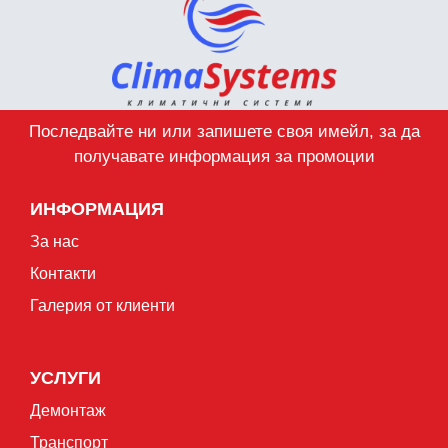
Последвайте ни или запишете своя имейл, за да
получавате информация за промоции
ИНФОРМАЦИЯ
За нас
Контакти
Галерия от клиенти
УСЛУГИ
Демонтаж
Транспорт