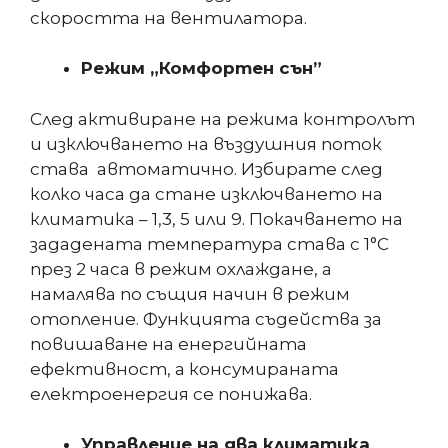
скоростта на вентилатора.
Режим „Комфортен сън”
След активиране на режима контролът
и изключването на въздушния поток
става автоматично. Избирате след
колко часа да стане изключването на
климатика – 1,3, 5 или 9. Покачването на
зададената температура става с 1°С
през 2 часа в режим охлаждане, а
намалява по същия начин в режим
отопление. Функцията съдейства за
повишаване на енергийната
ефективност, а консумираната
електроенергия се понижава.
Управление на два климатика