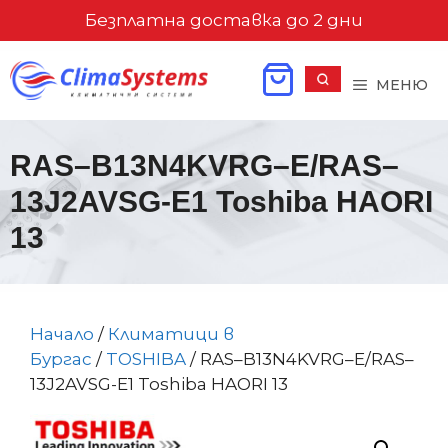
Към
Безплатна доставка до 2 дни
съдържанието
МЕНЮ
RAS–B13N4KVRG–E/RAS–
13J2AVSG-E1 Toshiba HAORI
13
Начало
/
Климатици в
Бургас
/
TOSHIBA
/ RAS–B13N4KVRG–E/RAS–
13J2AVSG-E1 Toshiba HAORI 13