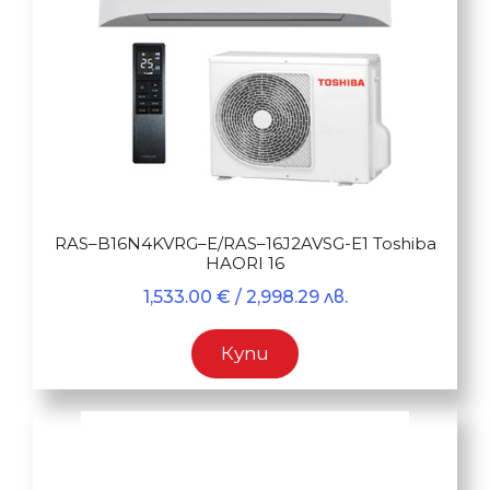
RAS–B16N4KVRG–E/RAS–16J2AVSG-E1 Toshiba
HAORI 16
1,533.00
€
/ 2,998.29 лв.
Купи