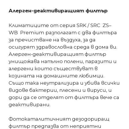
Алерген-деактивиращият филтър
Климатиците от серия SRK / SRC ZS–
WB Premium разполагат с два филтъра
за пречистване на въздуха, за да
осигурят здравословна среда в дома ви.
Алерген-деактивиращият филтър
унищожава напълно полени, паразити и
алергени които съществуват в
козината на домашните любимци.
Също така неутрализира и убива всички
видове бактерии, плесени и вируси, и
дори да се отделят от филтъра вече са
деактивирани.
Фотокаталитичният дезодориращ
филтър предпазва от неприятни