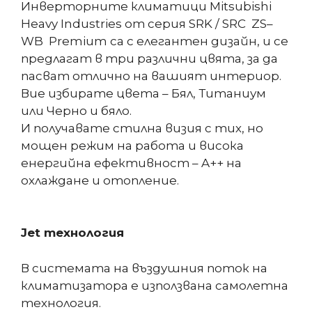
Инверторните климатици Mitsubishi
Heavy Industries от серия SRK / SRC ZS–
WB Premium са с елегантен дизайн, и се
предлагат в три различни цвята, за да
пасват отлично на вашият интериор.
Вие избирате цвета – Бял, Титаниум
или Черно и бяло.
И получавате стилна визия с тих, но
мощен режим на работа и висока
енергийна ефективност – A++ на
охлаждане и отопление.
Jet технология
В системата на въздушния поток на
климатизатора е използвана самолетна
технолoгия.