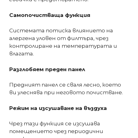
Самопочистваща функция
Системата потиска влиянието на
алергена уловен от филтъра, чрез
контролиране на температурата и
влагата.
Разглобяем преден панел
Предният панел се сваля лесно, което
ви улеснява при неговото почистване.
Режим на изсушаване на въздуха
Чрез тази функция се изсушава
помещението чрез периодични