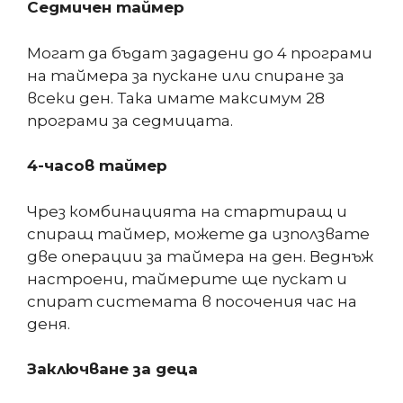
Седмичен таймер
Могат да бъдат зададени до 4 програми
на таймера за пускане или спиране за
всеки ден. Така имате максимум 28
програми за седмицата.
4-часов таймер
Чрез комбинацията на стартиращ и
спиращ таймер, можете да използвате
две операции за таймера на ден. Веднъж
настроени, таймерите ще пускат и
спират системата в посочения час на
деня.
Заключване за деца