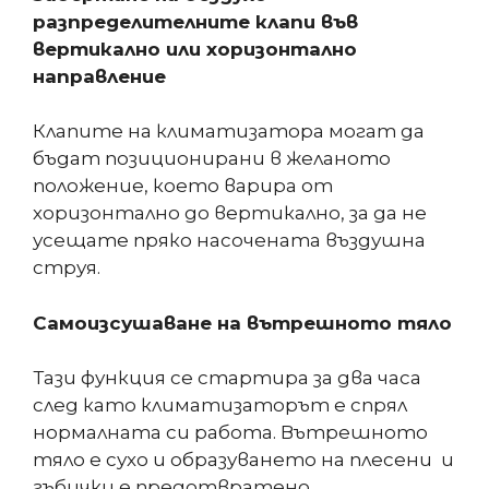
разпределителните клапи във
вертикално или хоризонтално
направление
Клапите на климатизатора могат да
бъдат позиционирани в желаното
положение, което варира от
хоризонтално до вертикално, за да не
усещате пряко насочената въздушна
струя.
Самоизсушаване на вътрешното тяло
Тази функция се стартира за два часа
след като климатизаторът е спрял
нормалната си работа. Вътрешното
тяло е сухо и образуването на плесени и
гъбички е предотвратено.