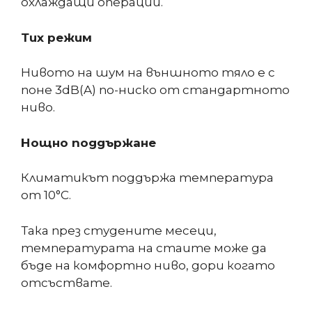
охлаждащи операции.
Тих режим
Нивото на шум на външното тяло е с
поне 3dB(A) по-ниско от стандартното
ниво.
Нощно поддържане
Климатикът поддържа температура
от 10°C.
Така през студените месеци,
температурата на стаите може да
бъде на комфортно ниво, дори когато
отсъствате.