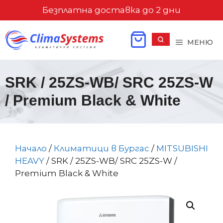
Към
Безплатна доставка до 2 дни
съдържанието
МЕНЮ
SRK / 25ZS-WB/ SRC 25ZS-W
/ Premium Black & White
Начало
/
Климатици в Бургас
/
MITSUBISHI
HEAVY
/ SRK / 25ZS-WB/ SRC 25ZS-W /
Premium Black & White