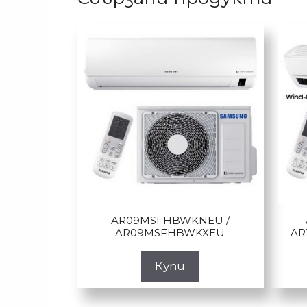
AR09MSFHBWKNEU /
AR09MSFHBWKXEU
AR
Купи