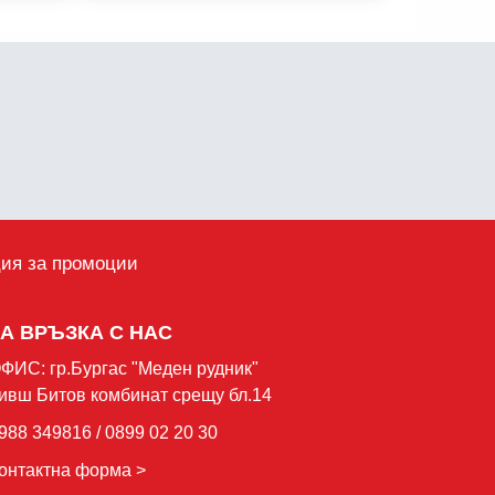
ция за промоции
ЗА ВРЪЗКА С НАС
ФИС: гр.Бургас "Mеден рудник"
ивш Битов комбинат срещу бл.14
988 349816 / 0899 02 20 30
онтактна форма >