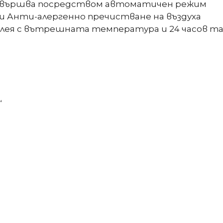
извършва посредством автоматичен режим
и Анти-алергенно пречистване на въздуха
сплея с вътрешната температура и 24 часов т
“