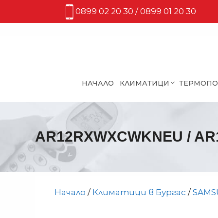
Към
0899 02 20 30 / 0899 01 20 30
съдържанието
НАЧАЛО
КЛИМАТИЦИ
ТЕРМОП
AR12RXWXCWKNEU / AR1
Начало
/
Климатици в Бургас
/
SAMS