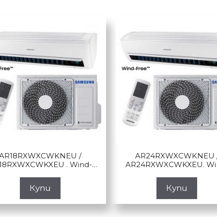
AR18RXWXCWKNEU /
AR24RXWXCWKNEU 
18RXWXCWKXEU . Wind-
AR24RXWXCWKXEU. Wi
Free™ серия Standard
Free™ серия Standar
Купи
Купи