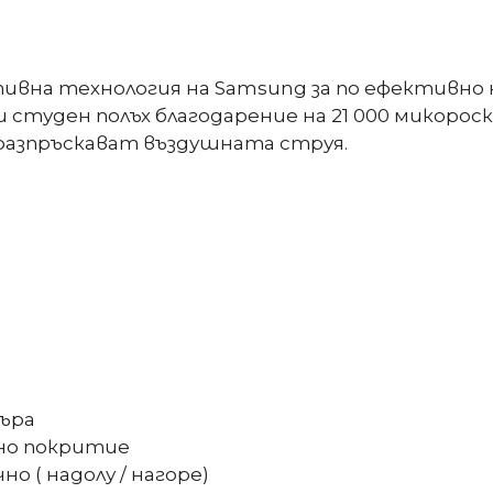
вна технология на Samsung за по ефективно н
студен полъх благодарение на 21 000 микорос
разпръскават въздушната струя.
ъра
но покритие
 ( надолу / нагоре)