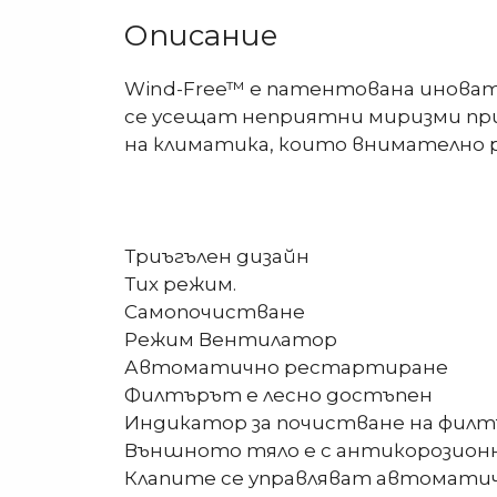
Описание
Wind-Free™ е патентована иновати
се усещат неприятни миризми при 
на климатика, които внимателно 
Триъгълен дизайн
Тих режим.
Самопочистване
Режим Вентилатор
Автоматично рестартиране
Филтърът е лесно достъпен
Индикатор за почистване на филт
Външното тяло е с антикорозион
Клапите се управляват автоматично