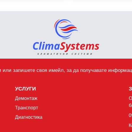
 или запишете своя имейл, за да получавате информа
УСЛУГИ
Демонтаж
О
б
Транспорт
0
Диагностика
К