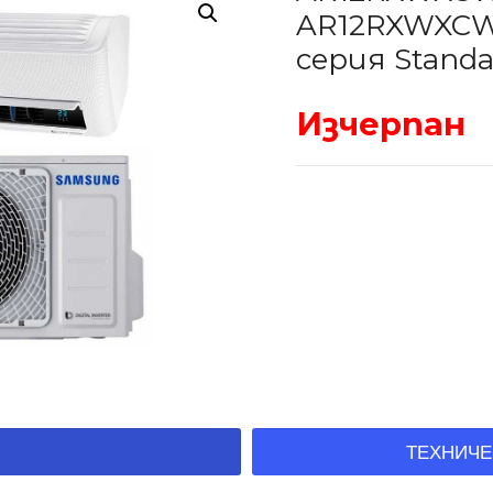
AR12RXWXCW
серия Standa
Изчерпан
ТЕХНИЧЕ