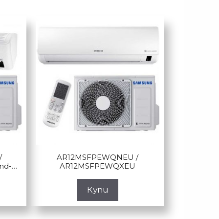
/
AR12MSFPEWQNEU /
nd-
AR12MSFPEWQXEU
d
Купи