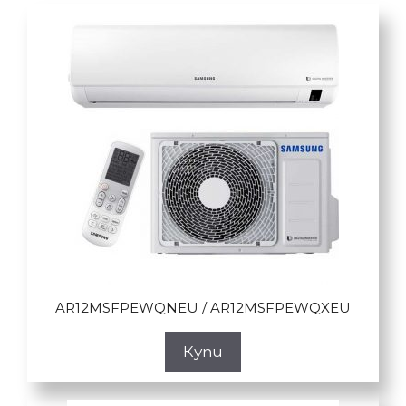
AR12MSFPEWQNEU / AR12MSFPEWQXEU
Купи