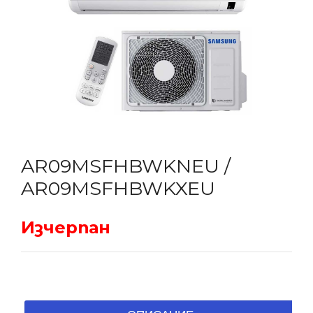
AR09MSFHBWKNEU /
AR09MSFHBWKXEU
Изчерпан