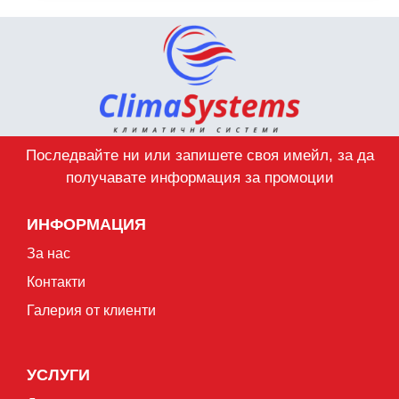
Последвайте ни или запишете своя имейл, за да
получавате информация за промоции
ИНФОРМАЦИЯ
За нас
Контакти
Галерия от клиенти
УСЛУГИ