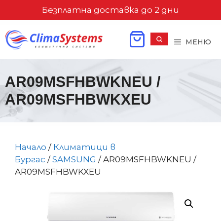
Към
Безплатна доставка до 2 дни
съдържанието
МЕНЮ
AR09MSFHBWKNEU /
AR09MSFHBWKXEU
Начало
/
Климатици в
Бургас
/
SAMSUNG
/ AR09MSFHBWKNEU /
AR09MSFHBWKXEU