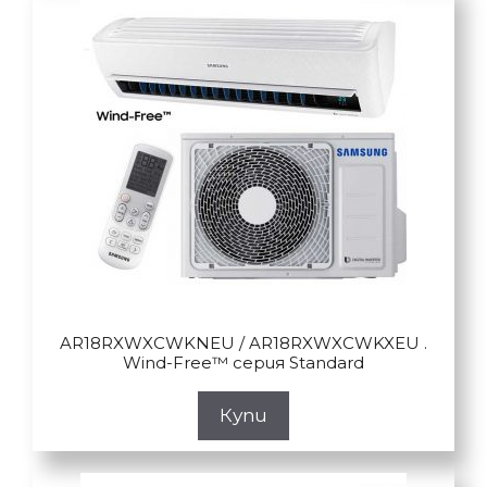
AR18RXWXCWKNEU / AR18RXWXCWKXEU .
Wind-Free™ серия Standard
Купи