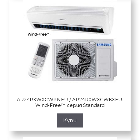
AR24RXWXCWKNEU / AR24RXWXCWKXEU.
Wind-Free™ серия Standard
Купи