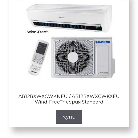
AR12RXWXCWKNEU / AR12RXWXCWKXEU
Wind-Free™ серия Standard
Купи