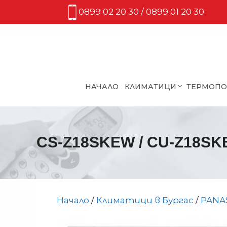
Към
0899 02 20 30 / 0899 01 20 30
съдържанието
НАЧАЛО
КЛИМАТИЦИ
ТЕРМОП
CS-Z18SKEW / CU-Z18SK
Начало
/
Климатици в Бургас
/
PANA