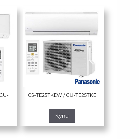
/CU-
CS-TE25TKEW / CU-TE25TKE
Купи