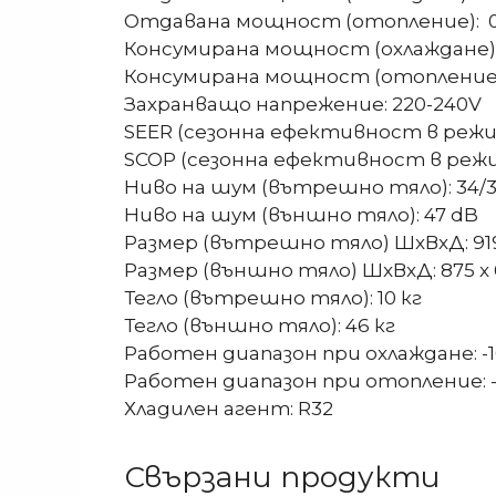
Отдавана мощност (отопление): 0.9
Консумирана мощност (охлаждане): 
Консумирана мощност (отопление):
Захранващо напрежение: 220-240V
SEER (сезонна ефективност в режим 
SCOP (сезонна ефективност в режим
Ниво на шум (вътрешно тяло): 34/3
Ниво на шум (външно тяло): 47 dB
Размер (вътрешно тяло) ШxВxД: 919 
Размер (външно тяло) ШxВxД: 875 x 
Тегло (вътрешно тяло): 10 кг
Тегло (външно тяло): 46 кг
Работен диапазон при охлаждане: -10
Работен диапазон при отопление: -1
Хладилен агент: R32
Свързани продукти