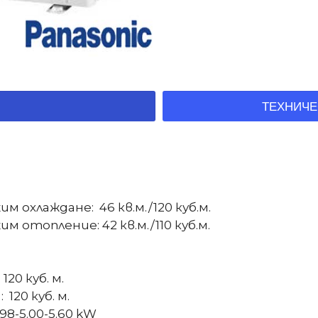
ТЕХНИЧЕ
охлаждане: 46 кв.м./120 куб.м.
отопление: 42 кв.м./110 куб.м.
20 куб. м.
20 куб. м.
8-5.00-5.60 kW