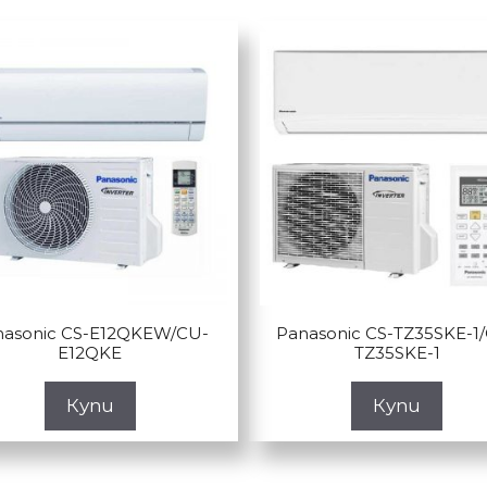
nasonic CS-E12QKEW/CU-
Panasonic CS-TZ35SKE-1
E12QKE
TZ35SKE-1
Купи
Купи