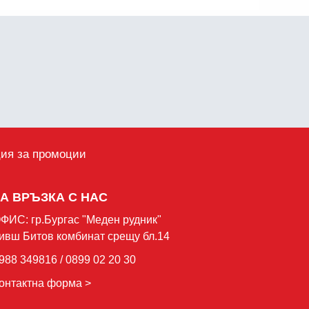
ция за промоции
ЗА ВРЪЗКА С НАС
ФИС: гр.Бургас "Mеден рудник"
ивш Битов комбинат срещу бл.14
988 349816 / 0899 02 20 30
онтактна форма >