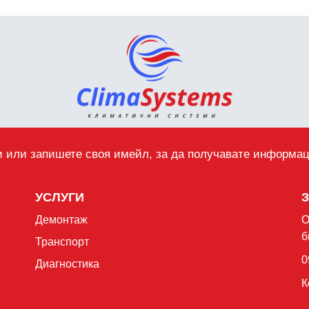
 или запишете своя имейл, за да получавате информа
УСЛУГИ
Демонтаж
О
б
Транспорт
0
Диагностика
К