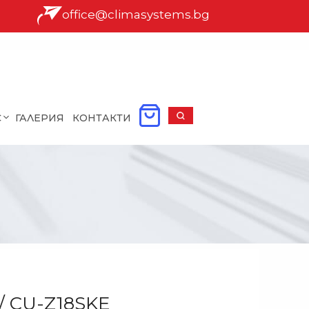
office@climasystems.bg
С
ГАЛЕРИЯ
КОНТАКТИ
/ CU-Z18SKE