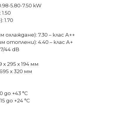
8-5.80-7.50 kW
1.50
 1.70
охлаждане): 7.30 – клас А++
 отоплени): 4.40 – клас А+
7/44 dB
x 295 x 194 мм
695 x 320 мм
 до +43 °C
5 до +24 °C