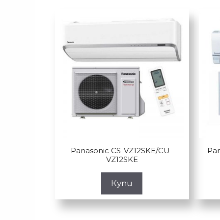
Panasonic CS-VZ12SKE/CU-
Pa
VZ12SKE
Купи