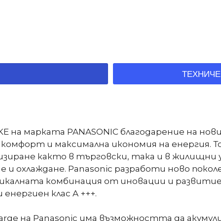
ТЕХНИЧЕ
KE на марката PANASONIC благодарение на нови
комфорт и максимална икономия на енергия. Т
иране както в търговски, така и в жилищни 
е и охлаждане. Panasonic разработи ново покол
икалната комбинация от иновации и развитие 
енергиен клас A +++.
rge на Panasonic има възможността да акумул