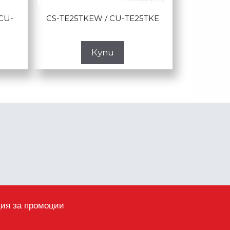
CU-
CS-TE25TKEW / CU-TE25TKE
Купи
ция за промоции