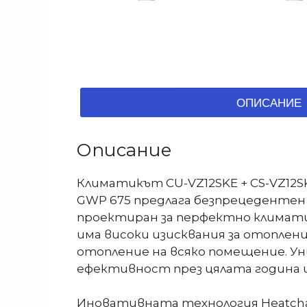
ОПИСАНИЕ
Описание
Климатикът CU-VZ12SKE + CS-VZ12S
GWP 675 предлага безпрецедентен 
проектиран за перфектно климатиз
има високи изисквания за отоплени
отопление на всяко помещение. Ун
ефективност през цялата година и 
Иновативната технология Heatcha