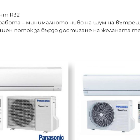
нт R32;
абота – минималното ниво на шум на вътрешн
шен поток за бързо достигане на желаната т