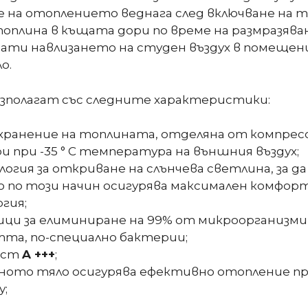
е на отоплението веднага след включване на 
оплина в къщата дори по време на размразява
рати навлизането на студен въздух в помещен
о.
азполагат със следните характеристики:
съхранение на топлината, отделяна от компрес
и при -35 ° С температура на външния въздух;
логия за откриване на слънчева светлина, за 
 по този начин осигурява максимален комфорт
гия;
ци за елиминиране на 99% от микроорганизмит
тта, по-специално бактерии;
ост
A +++
;
ното тяло осигурява ефективно отопление пр
у;