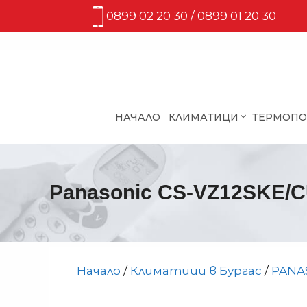
Към
0899 02 20 30 / 0899 01 20 30
съдържанието
НАЧАЛО
КЛИМАТИЦИ
ТЕРМОП
Panasonic CS-VZ12SKE/
Начало
/
Климатици в Бургас
/
PANA