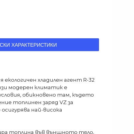
СКИ ХАРАКТЕРИСТИКИ
я екологичен хладилен агент R-32
ози модерен климатик е
условия, обикновено там, където
ение топлинен заряд VZ за
осигурява най-висока
ира топлина във външното тяло,