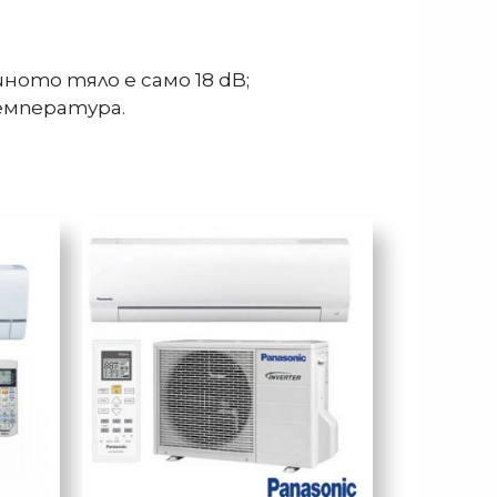
ото тяло е само 18 dB;
емпература.