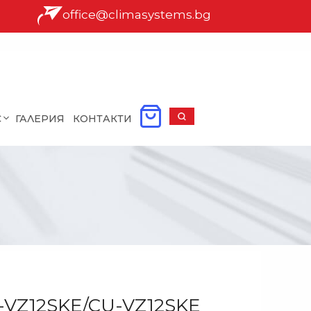
office@climasystems.bg
С
ГАЛЕРИЯ
КОНТАКТИ
S-VZ12SKE/CU-VZ12SKE