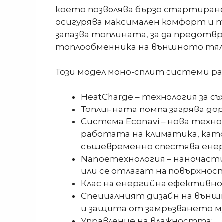
което позволява бързо стартиран
осигурява максимален комфорт и т
запазва топлината, за да предотв
топлообменника на външното тял
Този модел моно-сплит системи р
HeatCharge – технология за 
Топлинната помпа загрява дор
Система Econavi – нова техно
работата на климатика, като
същевременно спестява енер
Nanoeтехнология – наночасти
или се отлагат на повърхнос
Клас на енергийна ефективн
Специалният дизайн на външ
и защита от замръзването м
Управление на влажността;