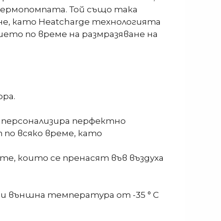
термопомпата. Той също така
не, като Heatcharge технологията
ието по време на размразяване на
ора.
да персонализира перфектно
 по всяко време, като
е, които се пренасят във въздуха
и външна температура от -35 ° C