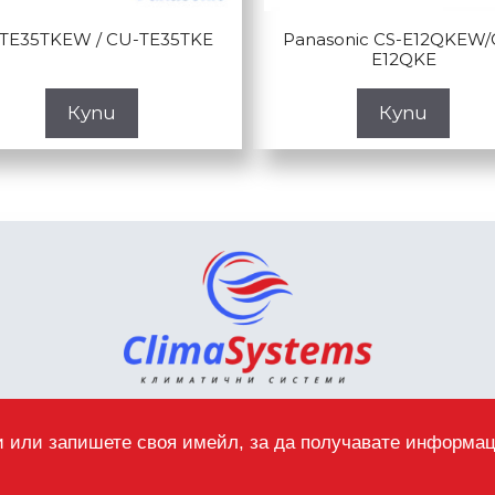
-TE35TKEW / CU-TE35TKE
Panasonic CS-E12QKEW/
E12QKE
Купи
Купи
 или запишете своя имейл, за да получавате информа