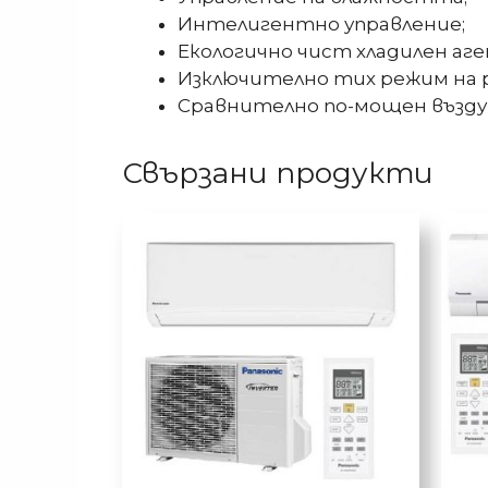
Интелигентно управление;
Екологично чист хладилен аге
Изключително тих режим на р
Сравнително по-мощен възду
Свързани продукти