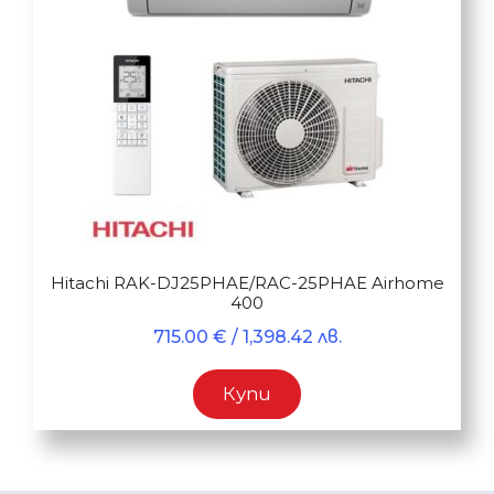
Hitachi RAK-DJ25PHAE/RAC-25PHAE Airhome
400
715.00
€
/ 1,398.42 лв.
Купи