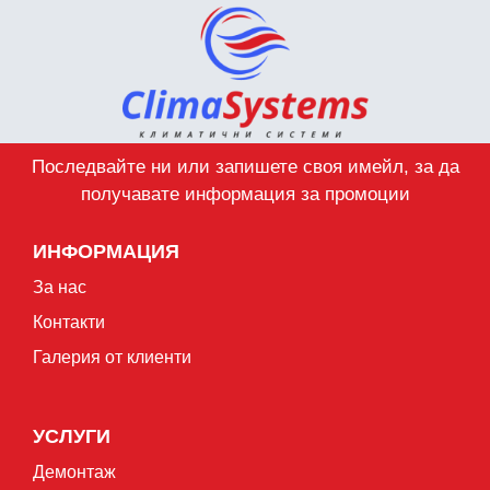
Последвайте ни или запишете своя имейл, за да
получавате информация за промоции
ИНФОРМАЦИЯ
За нас
Контакти
Галерия от клиенти
УСЛУГИ
Демонтаж