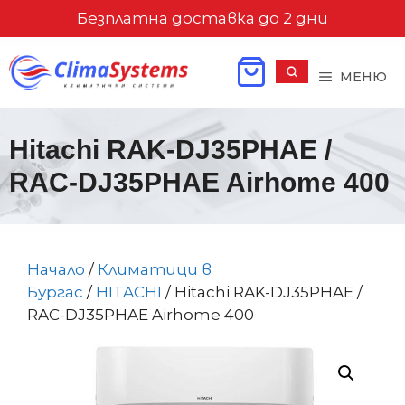
Към
Безплатна доставка до 2 дни
съдържанието
МЕНЮ
Hitachi RAK-DJ35PHAE /
RAC-DJ35PHAE Airhome 400
Начало
/
Климатици в
Бургас
/
HITACHI
/ Hitachi RAK-DJ35PHAE /
RAC-DJ35PHAE Airhome 400