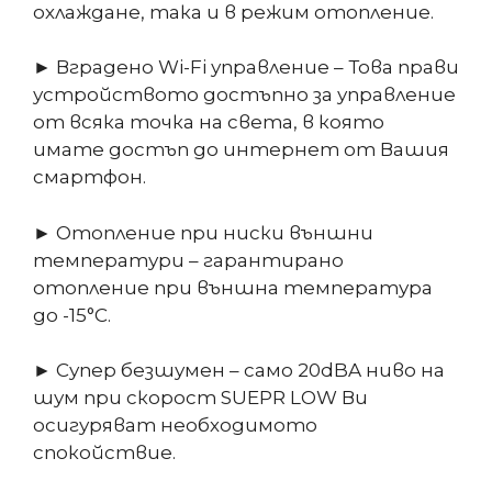
охлаждане, така и в режим отопление.
► Вградено Wi-Fi управление – Това прави
устройството достъпно за управление
от всяка точка на света, в която
имате достъп до интернет от Вашия
смартфон.
► Отопление при ниски външни
температури – гарантирано
отопление при външна температура
до -15°C.
► Супер безшумен – само 20dBA ниво на
шум при скорост SUEPR LOW Ви
осигуряват необходимото
спокойствие.