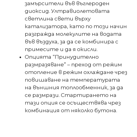
замърсители във въглероден
диоксид. Ултравиолетовата
светлина свети върху
катализатора, като по този начин
разгражда молекулите на водата
във въздуха, за да се комбинира с
примесите и да я окисли.
Опцията “Принудително
размразяване” – преход от режим
отопление в режим охлаждане чрез
повишаване на температурата
на външния топлообменник, за да
се размрази. Стартирането на
тази опция се осъществява чрез
комбинация от няколко бутона.