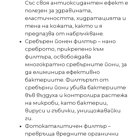
Със своя антиоксидантен ефект е
полезен за здравината,
еластичността, хидратацията и
тена на кожата, както и я
предпазва от набръчкване.
Сребърен йонен филтър – нано
среброто, прикрепено към
филтъра, освобождава
многократно сребърните йони, за
да елиминира ефективно
бактериитe. Филтърът от
сребърни йони убива бактериите
във въздуха и контролира растежа
на микроби, като бактерии,
вируси и гъбички, унищожавайки
ги.
Фотокаталитичен филтър –
превръща вредните органични