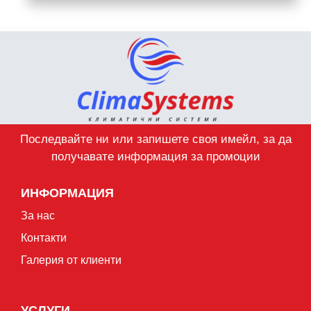
Последвайте ни или запишете своя имейл, за да
получавате информация за промоции
ИНФОРМАЦИЯ
За нас
Контакти
Галерия от клиенти
УСЛУГИ