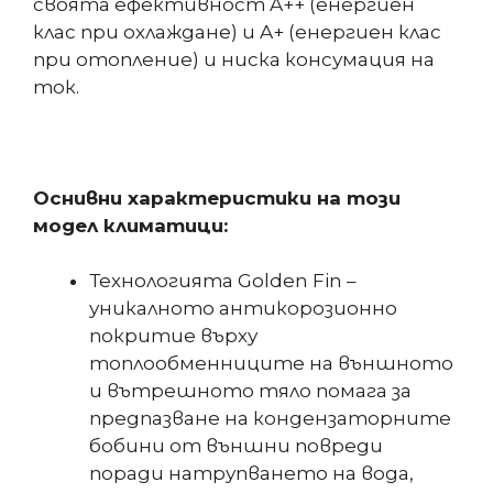
своята ефективност A++ (енергиен
клас при охлаждане) и A+ (енергиен клас
при отопление) и ниска консумация на
ток.
Оснивни характеристики на този
модел климатици:
Технологията Golden Fin –
уникалното антикорозионно
покритие върху
топлообменниците на външното
и вътрешното тяло помага за
предпазване на кондензаторните
бобини от външни повреди
поради натрупването на вода,