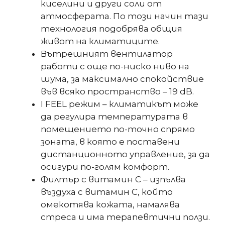
киселини и други соли от
атмосферата. По този начин тази
технология подобрява общия
живот на климатиците.
Вътрешният вентилатор
работи с още по-ниско ниво на
шума, за максимално спокойствие
във всяко пространство – 19 dB.
I FEEL режим – климатикът може
да регулира температурата в
помещението по-точно спрямо
зоната, в която е поставени
дистанционното управление, за да
осигури по-голям комфорт.
Филтър с витамин С – изпълва
въздуха с витамин С, който
омекотява кожата, намалява
стреса и има терапевтични ползи.