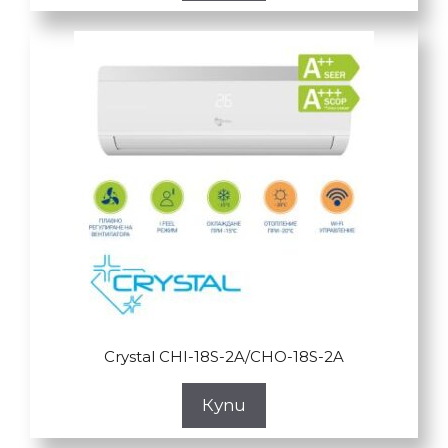
Crystal CHI-18S-2A/CHO-18S-2A
Купи