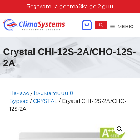
Към
Безплатна доставка до 2 дни
съдържанието
МЕНЮ
Crystal CHI-12S-2A/CHO-12S-
2A
Начало
/
Климатици в
Бургас
/
CRYSTAL
/ Crystal CHI-12S-2A/CHO-
12S-2A