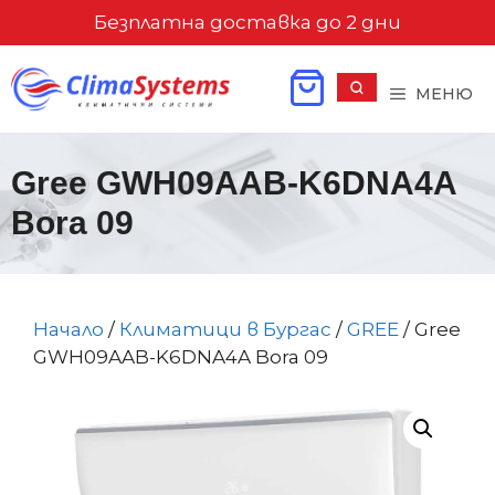
Към
Безплатна доставка до 2 дни
съдържанието
МЕНЮ
Gree GWH09AAB-K6DNA4A
Bora 09
Начало
/
Климатици в Бургас
/
GREE
/ Gree
GWH09AAB-K6DNA4A Bora 09