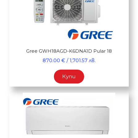
Gree GWH18AGD-K6DNA1D Pular 18
870.00
€
/ 1,701.57 лв.
Купи