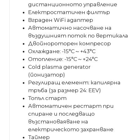
дистанционното управление
Електростатичен филтър
Вграден WiFi адаптер
Автоматично насочване на
въздушният поток по вертикала
Двойнороторен компресор
Охлаждане: -15°C～+43°С
Отопление: -15°C～+24°C
Cold plasma generator
(йонизатор)
Регулиращ елемент: капилярна
тръба (за размер 24: EEV)
Топъл старт
Автоматичен рестарт при
спиране и последващо
възстановаяване на
електрическото захранване
Таймер