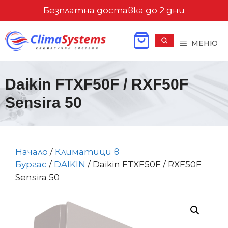
Към
Безплатна доставка до 2 дни
съдържанието
МЕНЮ
Daikin FTXF50F / RXF50F
Sensira 50
Начало
/
Климатици в
Бургас
/
DAIKIN
/ Daikin FTXF50F / RXF50F
Sensira 50