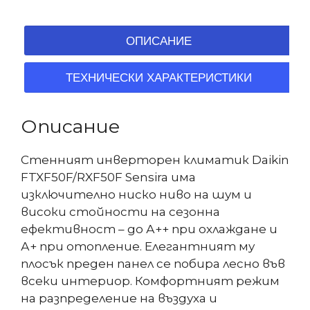
ОПИСАНИЕ
ТЕХНИЧЕСКИ ХАРАКТЕРИСТИКИ
Описание
Стенният инверторен климатик Daikin
FTXF50F/RXF50F Sensira има
изключително ниско ниво на шум и
високи стойности на сезонна
ефективност – до А++ при охлаждане и
А+ при отопление. Елегантният му
плосък преден панел се побира лесно във
всеки интериор. Комфортният режим
на разпределение на въздуха и