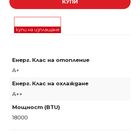
КУПИ
купи на изплащане
Енерг. Клас на отопление
A+
Енерг. Клас на охлаждане
A++
Мощност (BTU)
18000