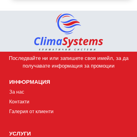
Последвайте ни или запишете своя имейл, за да
получавате информация за промоции
ИНФОРМАЦИЯ
За нас
Контакти
Галерия от клиенти
УСЛУГИ