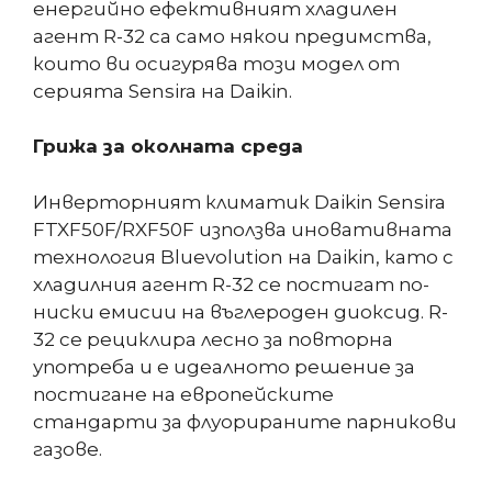
енергийно ефективният хладилен
агент R-32 са само някои предимства,
които ви осигурява този модел от
серията Sensira на Daikin.
Грижа за околната среда
Инверторният климатик Daikin Sensira
FTXF50F/RXF50F използва иновативната
технология Bluevolution на Daikin, като с
хладилния агент R-32 се постигат по-
ниски емисии на въглероден диоксид. R-
32 се рециклира лесно за повторна
употреба и е идеалното решение за
постигане на европейските
стандарти за флуорираните парникови
газове.