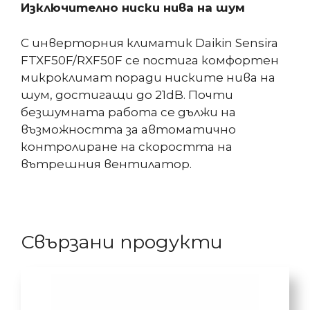
Изключително ниски нива на шум
С инверторния климатик Daikin Sensira
FTXF50F/RXF50F се постига комфортен
микроклимат поради ниските нива на
шум, достигащи до 21dB. Почти
безшумната работа се дължи на
възможността за автоматично
контролиране на скоростта на
вътрешния вентилатор.
Свързани продукти