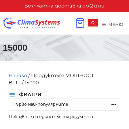
Към
Безплатна доставка до 2 дни
съдържанието
МЕНЮ
15000
Начало
/ Продуктът МОЩНОСТ -
BTU: / 15000
ФИЛТРИ
Показване на единствения резултат