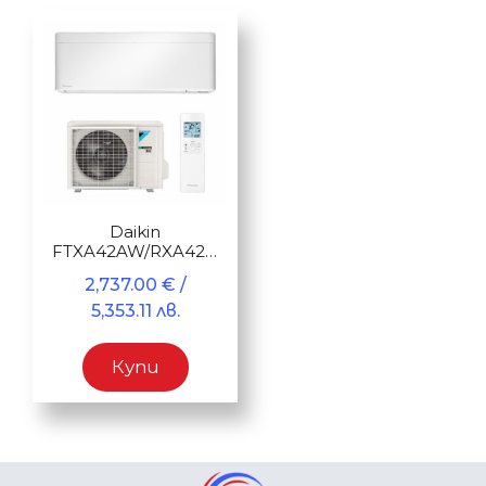
Daikin
FTXA42AW/RXA42B
Stylish 42
2,737.00
€
/
5,353.11 лв.
Купи