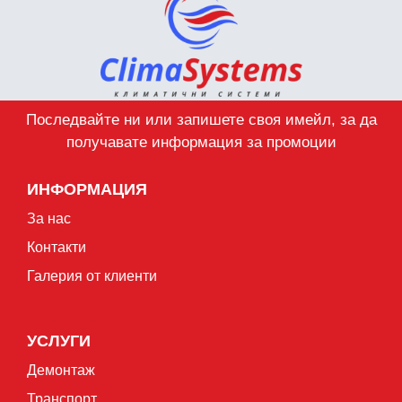
Последвайте ни или запишете своя имейл, за да
получавате информация за промоции
ИНФОРМАЦИЯ
За нас
Контакти
Галерия от клиенти
УСЛУГИ
Демонтаж
Транспорт